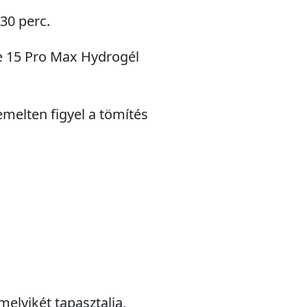
 30 perc.
ne 15 Pro Max Hydrogél
emelten figyel a tömítés
melyikét tapasztalja,