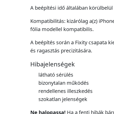
A beépítési idő általában körülbelül
Kompatibilitás: kizárólag a(z) iPho
fólia modellel kompatibilis.
A beépítés során a Fixity csapata ki
és ragasztás precizitására.
Hibajelenségek
látható sérülés
bizonytalan működés
rendellenes illeszkedés
szokatlan jelenségek
Ne halogassa!
Ha a fenti hibák bár