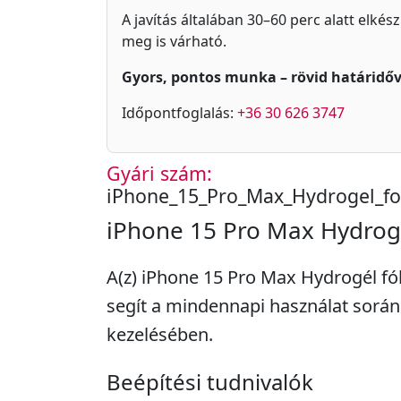
A javítás általában 30–60 perc alatt elkés
meg is várható.
Gyors, pontos munka – rövid határidőv
Időpontfoglalás:
+36 30 626 3747
Gyári szám:
iPhone_15_Pro_Max_Hydrogel_fo
iPhone 15 Pro Max Hydrogél
A(z) iPhone 15 Pro Max Hydrogél fól
segít a mindennapi használat sorá
kezelésében.
Beépítési tudnivalók