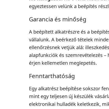
egyeztessen velünk a beépítés részle
Garancia és minőség
A beépített alkatrészre és a beépíté
vállalunk. A beérkező tételek minde
ellenőrzésnek vetjük alá: illeszkedé
alapfunkciók és szemrevételezés – 
érjen kellemetlen meglepetés.
Fenntarthatóság
Egy alkatrész beépítése sokszor fe
mint egy teljesen új készülék vásár
elektronikai hulladék keletkezik, m