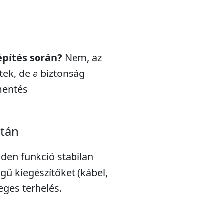
építés során?
Nem, az
ek, de a biztonság
mentés
után
nden funkció stabilan
gű kiegészítőket (kábel,
leges terhelés.