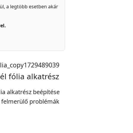
zül, a legtöbb esetben akár
el.
lia_copy1729489039
 fólia alkatrész
ia alkatrész beépítése
n felmerülő problémák