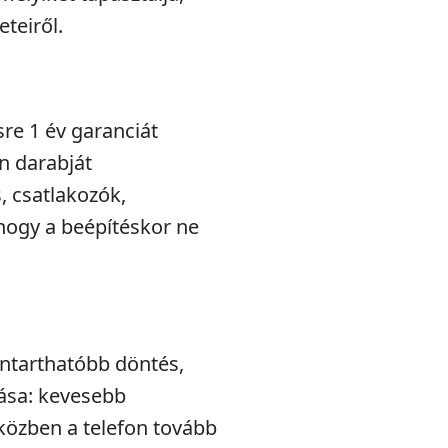
teiről.
sre 1 év garanciát
n darabját
s, csatlakozók,
hogy a beépítéskor ne
nntarthatóbb döntés,
lása: kevesebb
iközben a telefon tovább