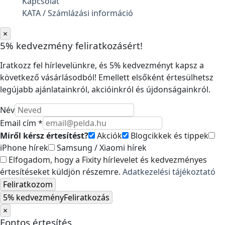
Kapcsolat
KATA / Számlázási információ
×
5% kedvezmény feliratkozásért!
Iratkozz fel hírlevelünkre, és 5% kedvezményt kapsz a
következő vásárlásodból! Emellett elsőként értesülhetsz
legújabb ajánlatainkról, akcióinkról és újdonságainkról.
Név
Email cím *
Miről kérsz értesítést?
Akciók
Blogcikkek és tippek
iPhone hírek
Samsung / Xiaomi hírek
Elfogadom, hogy a Fixity hírlevelet és kedvezményes
értesítéseket küldjön részemre.
Adatkezelési tájékoztató
Feliratkozom
5% kedvezmény
Feliratkozás
×
Fontos értesítés