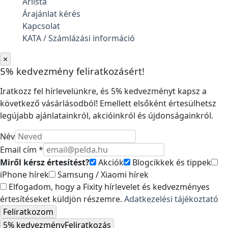
Árlista
Árajánlat kérés
Kapcsolat
KATA / Számlázási információ
×
5% kedvezmény feliratkozásért!
Iratkozz fel hírlevelünkre, és 5% kedvezményt kapsz a
következő vásárlásodból! Emellett elsőként értesülhetsz
legújabb ajánlatainkról, akcióinkról és újdonságainkról.
Név
Email cím *
Miről kérsz értesítést?
Akciók
Blogcikkek és tippek
iPhone hírek
Samsung / Xiaomi hírek
Elfogadom, hogy a Fixity hírlevelet és kedvezményes
értesítéseket küldjön részemre.
Adatkezelési tájékoztató
Feliratkozom
5% kedvezmény
Feliratkozás