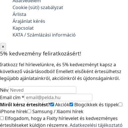
Adatvédelem
Cookie (süti) szabályzat
Árlista
Árajánlat kérés
Kapcsolat
KATA / Számlázási információ
×
5% kedvezmény feliratkozásért!
Iratkozz fel hírlevelünkre, és 5% kedvezményt kapsz a
következő vásárlásodból! Emellett elsőként értesülhetsz
legújabb ajánlatainkról, akcióinkról és újdonságainkról.
Név
Email cím *
Miről kérsz értesítést?
Akciók
Blogcikkek és tippek
iPhone hírek
Samsung / Xiaomi hírek
Elfogadom, hogy a Fixity hírlevelet és kedvezményes
értesítéseket küldjön részemre.
Adatkezelési tájékoztató