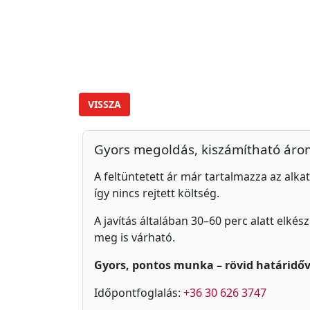
VISSZA
Gyors megoldás, kiszámítható áro
A feltüntetett ár már tartalmazza az alkat
így nincs rejtett költség.
A javítás általában 30–60 perc alatt elkés
meg is várható.
Gyors, pontos munka – rövid határidőv
Időpontfoglalás:
+36 30 626 3747