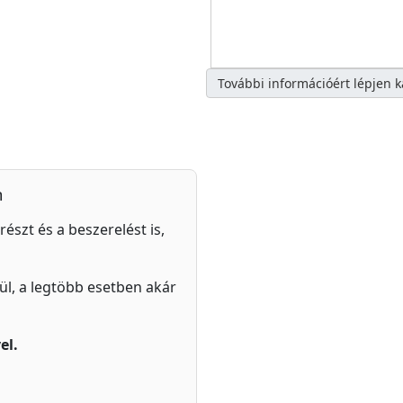
További információért lépjen 
n
részt és a beszerelést is,
zül, a legtöbb esetben akár
el.