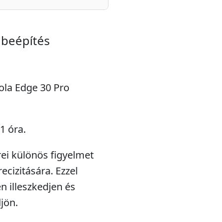
 beépítés
rola Edge 30 Pro
1 óra.
rei különös figyelmet
ecizitására. Ezzel
en illeszkedjen és
jön.