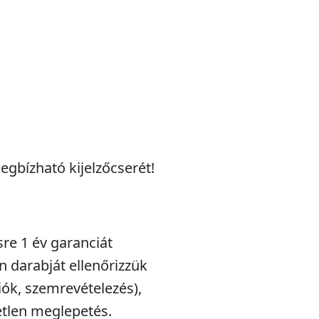
egbízható kijelzőcserét!
sre 1 év garanciát
n darabját ellenőrizzük
iók, szemrevételezés),
etlen meglepetés.