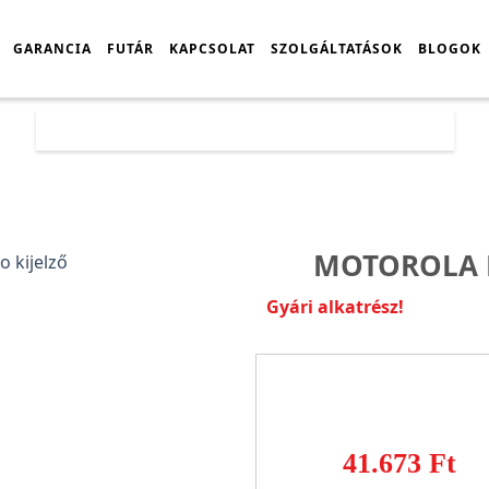
GARANCIA
FUTÁR
KAPCSOLAT
SZOLGÁLTATÁSOK
BLOGOK
Főoldal
Árlista
Motorola Edge 30 Pro kijelző
MOTOROLA E
Gyári alkatrész!
41.673 Ft