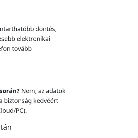
nntarthatóbb döntés,
esebb elektronikai
efon tovább
 során?
Nem, az adatok
a biztonság kedvéért
Cloud/PC).
után