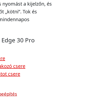
s nyomást a kijelzőn, és
t „kötni”. Tok és
a mindennapos
 Edge 30 Pro
ere
akozó csere
tot csere
beépítés