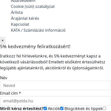
Adatvédelem
Cookie (süti) szabályzat
Árlista
Árajánlat kérés
Kapcsolat
KATA / Számlázási információ
×
5% kedvezmény feliratkozásért!
Iratkozz fel hírlevelünkre, és 5% kedvezményt kapsz a
következő vásárlásodból! Emellett elsőként értesülhetsz
legújabb ajánlatainkról, akcióinkról és újdonságainkról.
Név
Email cím *
Miről kérsz értesítést?
Akciók
Blogcikkek és tippek