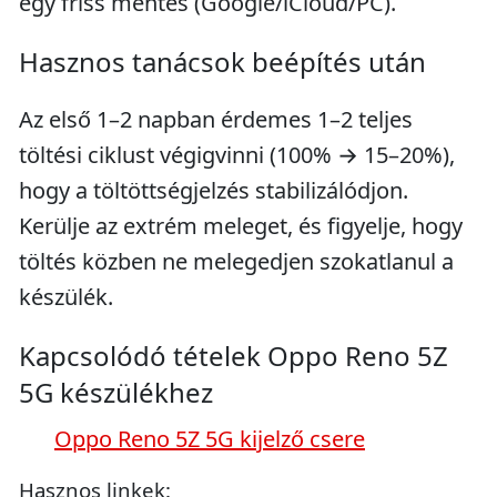
egy friss mentés (Google/iCloud/PC).
Hasznos tanácsok beépítés után
Az első 1–2 napban érdemes 1–2 teljes
töltési ciklust végigvinni (100% → 15–20%),
hogy a töltöttségjelzés stabilizálódjon.
Kerülje az extrém meleget, és figyelje, hogy
töltés közben ne melegedjen szokatlanul a
készülék.
Kapcsolódó tételek Oppo Reno 5Z
5G készülékhez
Oppo Reno 5Z 5G kijelző csere
Hasznos linkek: