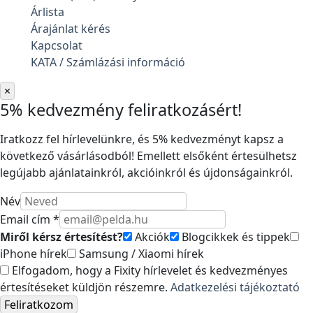
Árlista
Árajánlat kérés
Kapcsolat
KATA / Számlázási információ
×
5% kedvezmény feliratkozásért!
Iratkozz fel hírlevelünkre, és 5% kedvezményt kapsz a
következő vásárlásodból! Emellett elsőként értesülhetsz
legújabb ajánlatainkról, akcióinkról és újdonságainkról.
Név
Email cím *
Miről kérsz értesítést?
Akciók
Blogcikkek és tippek
iPhone hírek
Samsung / Xiaomi hírek
Elfogadom, hogy a Fixity hírlevelet és kedvezményes
értesítéseket küldjön részemre.
Adatkezelési tájékoztató
Feliratkozom