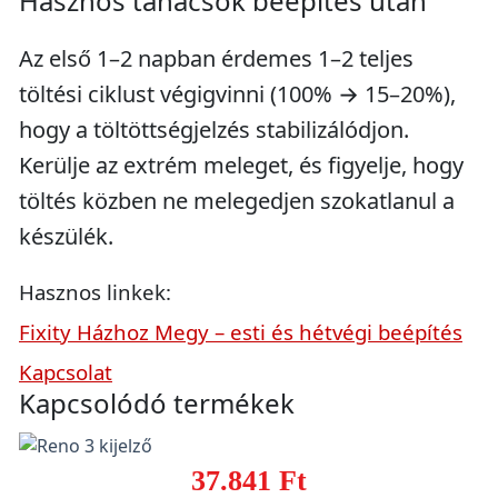
Hasznos tanácsok beépítés után
Az első 1–2 napban érdemes 1–2 teljes
töltési ciklust végigvinni (100% → 15–20%),
hogy a töltöttségjelzés stabilizálódjon.
Kerülje az extrém meleget, és figyelje, hogy
töltés közben ne melegedjen szokatlanul a
készülék.
Hasznos linkek:
Fixity Házhoz Megy – esti és hétvégi beépítés
Kapcsolat
Kapcsolódó termékek
37.841 Ft