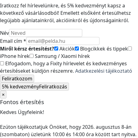
Iratkozz fel hírlevelünkre, és 5% kedvezményt kapsz a
következő vásárlásodból! Emellett elsőként értesülhetsz
legújabb ajánlatainkról, akcióinkról és újdonságainkról.
Név
Email cím *
Miről kérsz értesítést?
Akciók
Blogcikkek és tippek
iPhone hírek
Samsung / Xiaomi hírek
Elfogadom, hogy a Fixity hírlevelet és kedvezményes
értesítéseket küldjön részemre.
Adatkezelési tájékoztató
Feliratkozom
5% kedvezmény
Feliratkozás
×
Fontos értesítés
Kedves Ügyfeleink!
Ezúton tájékoztatjuk Önöket, hogy 2026. augusztus 8-án
(szombaton) üzletünk 10:00 és 14:00 óra között tart nyitva.