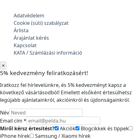
Adatvédelem
Cookie (süti) szabályzat
Árlista
Árajánlat kérés
Kapcsolat
KATA / Számlázási információ
×
5% kedvezmény feliratkozásért!
Iratkozz fel hírlevelünkre, és 5% kedvezményt kapsz a
következő vásárlásodból! Emellett elsőként értesülhetsz
legújabb ajánlatainkról, akcióinkról és újdonságainkról.
Név
Email cím *
Miről kérsz értesítést?
Akciók
Blogcikkek és tippek
iPhone hírek
Samsung / Xiaomi hírek