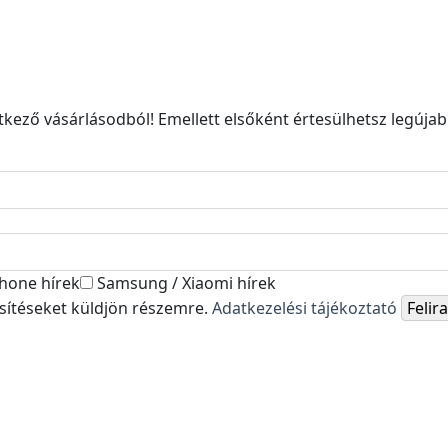
kező vásárlásodból! Emellett elsőként értesülhetsz legújabb
hone hírek
Samsung / Xiaomi hírek
esítéseket küldjön részemre.
Adatkezelési tájékoztató
Feli