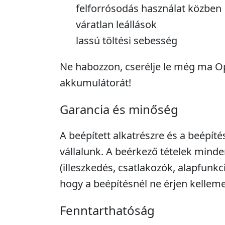
felforrósodás használat közben
váratlan leállások
lassú töltési sebesség
Ne habozzon, cserélje le még ma 
akkumulátorát!
Garancia és minőség
A beépített alkatrészre és a beépíté
vállalunk. A beérkező tételek minde
(illeszkedés, csatlakozók, alapfunkc
hogy a beépítésnél ne érjen kellem
Fenntarthatóság