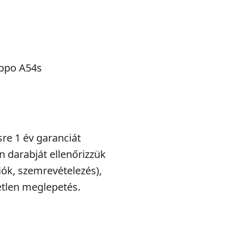
Oppo A54s
sre 1 év garanciát
n darabját ellenőrizzük
iók, szemrevételezés),
etlen meglepetés.