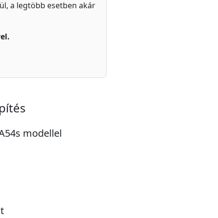
zül, a legtöbb esetben akár
el.
pítés
 A54s modellel
t