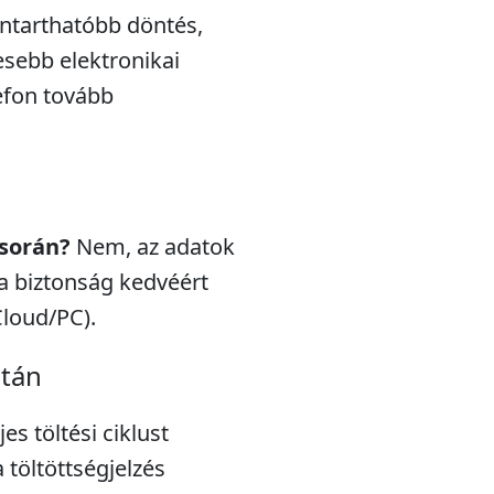
nntarthatóbb döntés,
esebb elektronikai
efon tovább
 során?
Nem, az adatok
a biztonság kedvéért
Cloud/PC).
után
s töltési ciklust
töltöttségjelzés