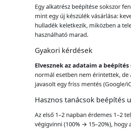
Egy alkatrész beépítése sokszor fe
mint egy új készülék vásárlása: kev
hulladék keletkezik, miközben a tel
használható marad.
Gyakori kérdések
Elvesznek az adataim a beépítés
normál esetben nem érintettek, de 
javasolt egy friss mentés (Google/i
Hasznos tanácsok beépítés 
Az első 1–2 napban érdemes 1–2 telje
végigvinni (100% → 15–20%), hogy a 