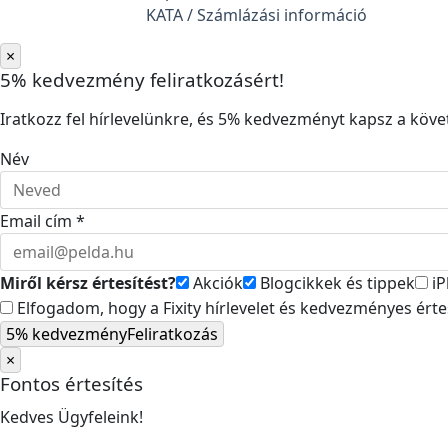
KATA / Számlázási információ
×
5% kedvezmény feliratkozásért!
Iratkozz fel hírlevelünkre, és 5% kedvezményt kapsz a követ
Név
Email cím *
Miről kérsz értesítést?
Akciók
Blogcikkek és tippek
iP
Elfogadom, hogy a Fixity hírlevelet és kedvezményes ért
5% kedvezmény
Feliratkozás
×
Fontos értesítés
Kedves Ügyfeleink!