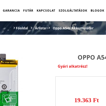
GARANCIA
FUTÁR
KAPCSOLAT
SZOLGÁLTATÁSOK
BLOGOK
Főoldal
Árlista
Oppo A54s Akkumulátor
OPPO A5
Gyári alkatrész!
19.363 Ft