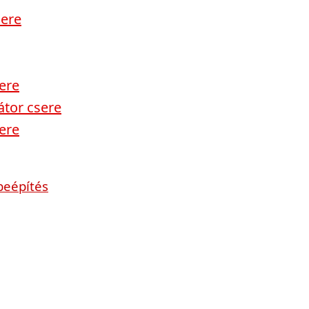
sere
sere
átor csere
sere
beépítés