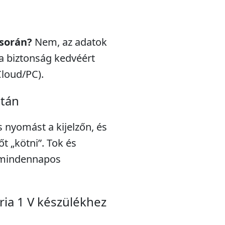
 során?
Nem, az adatok
a biztonság kedvéért
Cloud/PC).
után
s nyomást a kijelzőn, és
t „kötni”. Tok és
a mindennapos
ria 1 V készülékhez