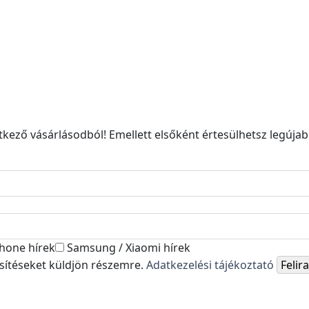
kező vásárlásodból! Emellett elsőként értesülhetsz legújabb
hone hírek
Samsung / Xiaomi hírek
esítéseket küldjön részemre.
Adatkezelési tájékoztató
Feli