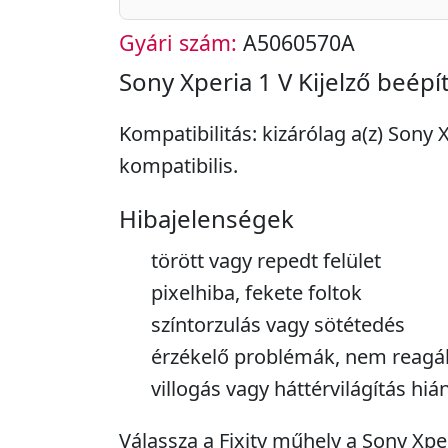
Gyári szám:
A5060570A
Sony Xperia 1 V Kijelző beépí
Kompatibilitás: kizárólag a(z) Sony 
kompatibilis.
Hibajelenségek
törött vagy repedt felület
pixelhiba, fekete foltok
színtorzulás vagy sötétedés
érzékelő problémák, nem reagá
villogás vagy háttérvilágítás hiá
Válassza a Fixity műhely a Sony Xper