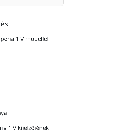
tés
Xperia 1 V modellel
l
nya
ia 1 V kijelzőjének