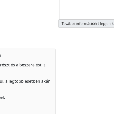
További információért lépjen 
n
részt és a beszerelést is,
zül, a legtöbb esetben akár
el.