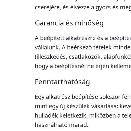
cseréjére, és élvezze a gyors és meg
Garancia és minőség
A beépített alkatrészre és a beépíté
vállalunk. A beérkező tételek minde
(illeszkedés, csatlakozók, alapfunkc
hogy a beépítésnél ne érjen kellem
Fenntarthatóság
Egy alkatrész beépítése sokszor fe
mint egy új készülék vásárlása: kev
hulladék keletkezik, miközben a tel
használható marad.