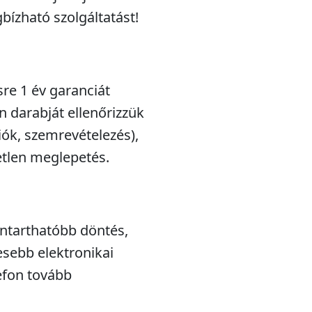
bízható szolgáltatást!
sre 1 év garanciát
n darabját ellenőrizzük
iók, szemrevételezés),
etlen meglepetés.
nntarthatóbb döntés,
esebb elektronikai
efon tovább