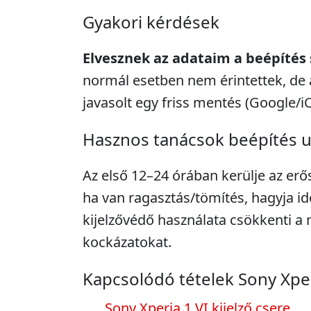
Gyakori kérdések
Elvesznek az adataim a beépítés
normál esetben nem érintettek, de 
javasolt egy friss mentés (Google/i
Hasznos tanácsok beépítés 
Az első 12–24 órában kerülje az erő
ha van ragasztás/tömítés, hagyja idő
kijelzővédő használata csökkenti 
kockázatokat.
Kapcsolódó tételek Sony Xpe
Sony Xperia 1 VI kijelző csere