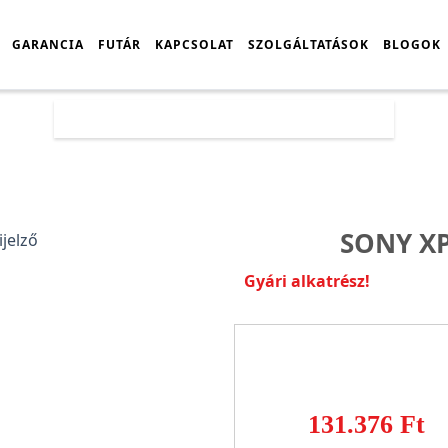
GARANCIA
FUTÁR
KAPCSOLAT
SZOLGÁLTATÁSOK
BLOGOK
Főoldal
Árlista
Sony Xperia 1 V Kijelző
SONY XP
Gyári alkatrész!
131.376 Ft