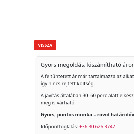
VISSZA
Gyors megoldás, kiszámítható áro
A feltüntetett ár már tartalmazza az alkat
így nincs rejtett költség.
A javítás általában 30–60 perc alatt elkés
meg is várható.
Gyors, pontos munka – rövid határidőv
Időpontfoglalás:
+36 30 626 3747