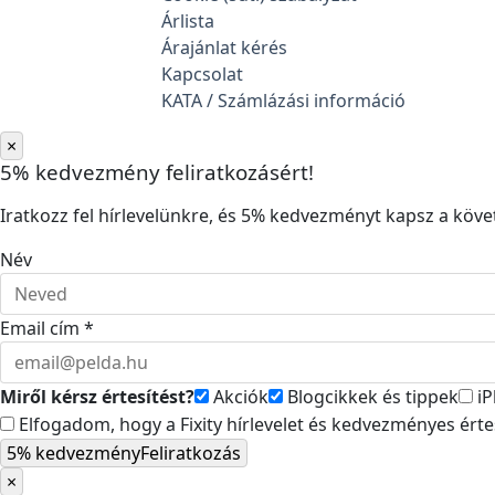
Árlista
Árajánlat kérés
Kapcsolat
KATA / Számlázási információ
×
5% kedvezmény feliratkozásért!
Iratkozz fel hírlevelünkre, és 5% kedvezményt kapsz a követ
Név
Email cím *
Miről kérsz értesítést?
Akciók
Blogcikkek és tippek
iP
Elfogadom, hogy a Fixity hírlevelet és kedvezményes ért
5% kedvezmény
Feliratkozás
×