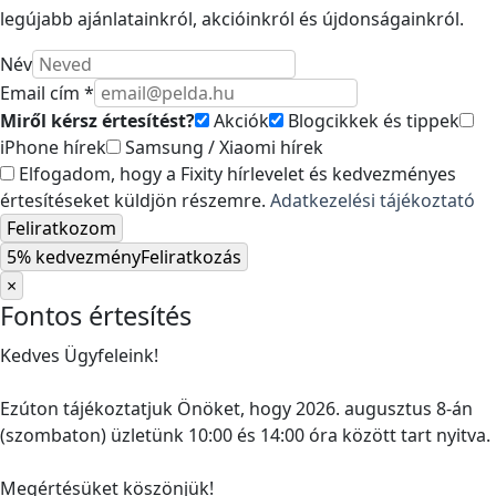
legújabb ajánlatainkról, akcióinkról és újdonságainkról.
Név
Email cím *
Miről kérsz értesítést?
Akciók
Blogcikkek és tippek
iPhone hírek
Samsung / Xiaomi hírek
Elfogadom, hogy a Fixity hírlevelet és kedvezményes
értesítéseket küldjön részemre.
Adatkezelési tájékoztató
Feliratkozom
5% kedvezmény
Feliratkozás
×
Fontos értesítés
Kedves Ügyfeleink!
Ezúton tájékoztatjuk Önöket, hogy 2026. augusztus 8-án
(szombaton) üzletünk 10:00 és 14:00 óra között tart nyitva.
Megértésüket köszönjük!