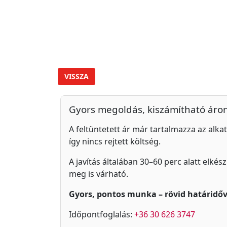
VISSZA
Gyors megoldás, kiszámítható áro
A feltüntetett ár már tartalmazza az alkat
így nincs rejtett költség.
A javítás általában 30–60 perc alatt elkés
meg is várható.
Gyors, pontos munka – rövid határidőv
Időpontfoglalás:
+36 30 626 3747