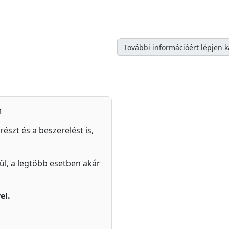
További információért lépjen 
n
részt és a beszerelést is,
zül, a legtöbb esetben akár
el.