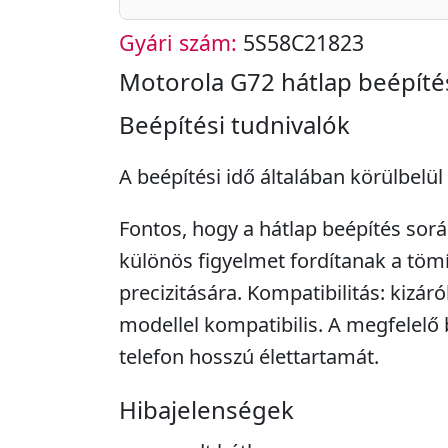
Gyári szám:
5S58C21823
Motorola G72 hátlap beépíté
Beépítési tudnivalók
A beépítési idő általában körülbelül
Fontos, hogy a hátlap beépítés sorá
különös figyelmet fordítanak a tömí
precizitására. Kompatibilitás: kizár
modellel kompatibilis. A megfelelő b
telefon hosszú élettartamát.
Hibajelenségek