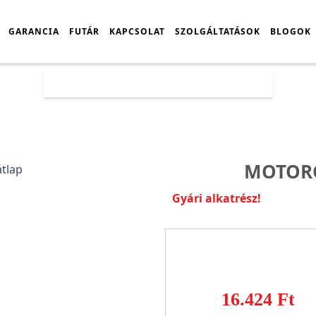
GARANCIA
FUTÁR
KAPCSOLAT
SZOLGÁLTATÁSOK
BLOGOK
Főoldal
Árlista
Motorola G72 hátlap
MOTORO
Gyári alkatrész!
16.424 Ft