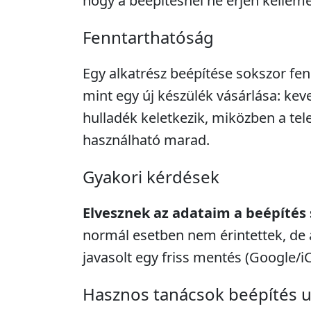
hogy a beépítésnél ne érjen kellem
Fenntarthatóság
Egy alkatrész beépítése sokszor fe
mint egy új készülék vásárlása: kev
hulladék keletkezik, miközben a tel
használható marad.
Gyakori kérdések
Elvesznek az adataim a beépítés
normál esetben nem érintettek, de 
javasolt egy friss mentés (Google/i
Hasznos tanácsok beépítés 