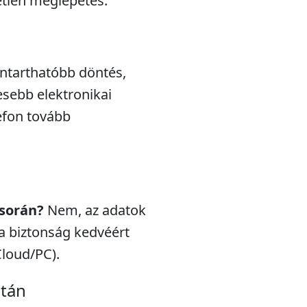
etlen meglepetés.
nntarthatóbb döntés,
esebb elektronikai
efon tovább
 során?
Nem, az adatok
a biztonság kedvéért
Cloud/PC).
után