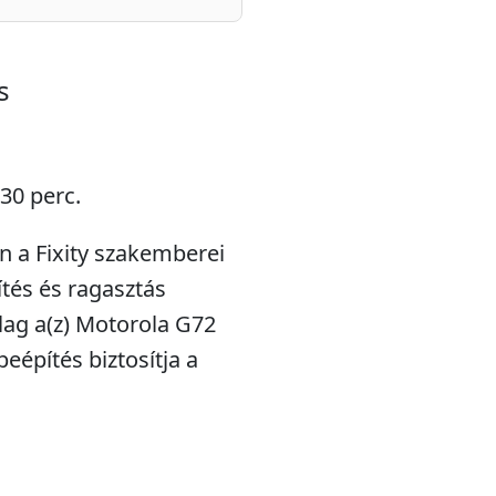
s
 30 perc.
n a Fixity szakemberei
tés és ragasztás
ólag a(z) Motorola G72
eépítés biztosítja a