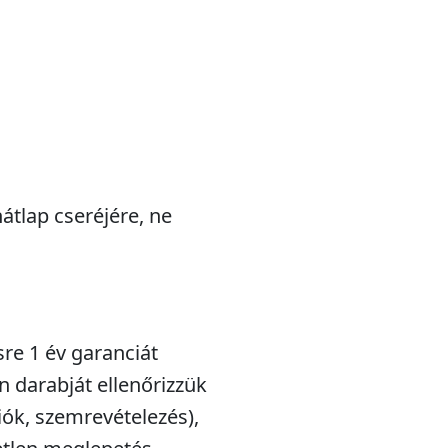
tlap cseréjére, ne
sre 1 év garanciát
n darabját ellenőrizzük
iók, szemrevételezés),