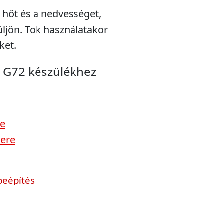
 hőt és a nedvességet,
ljön. Tok használatakor
ket.
a G72 készülékhez
re
sere
beépítés