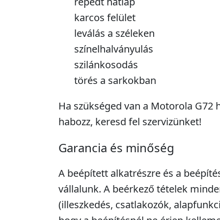
repedt hátlap
karcos felület
leválás a széleken
színelhalványulás
szilánkosodás
törés a sarkokban
Ha szükséged van a Motorola G72 há
habozz, keresd fel szervizünket!
Garancia és minőség
A beépített alkatrészre és a beépíté
vállalunk. A beérkező tételek minde
(illeszkedés, csatlakozók, alapfunkc