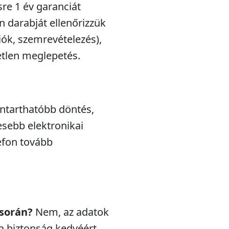
sre 1 év garanciát
n darabját ellenőrizzük
iók, szemrevételezés),
etlen meglepetés.
nntarthatóbb döntés,
esebb elektronikai
efon tovább
 során?
Nem, az adatok
a biztonság kedvéért