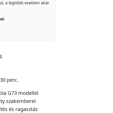
zül, a legtöbb esetben akár
el.
s
 30 perc.
rola G73 modellel
xity szakemberei
tés és ragasztás