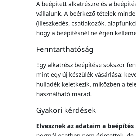
A beépített alkatrészre és a beépíté
vállalunk. A beérkező tételek minde
(illeszkedés, csatlakozók, alapfunkc
hogy a beépítésnél ne érjen kellem
Fenntarthatóság
Egy alkatrész beépítése sokszor fe
mint egy új készülék vásárlása: kev
hulladék keletkezik, miközben a tel
használható marad.
Gyakori kérdések
Elvesznek az adataim a beépítés
normál esetben nem érintettek, de 