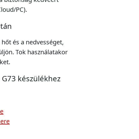
Cloud/PC).
után
 hőt és a nedvességet,
ljön. Tok használatakor
ket.
a G73 készülékhez
re
sere