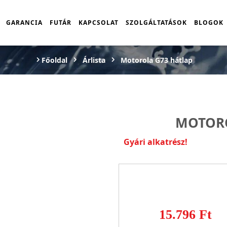
GARANCIA
FUTÁR
KAPCSOLAT
SZOLGÁLTATÁSOK
BLOGOK
Főoldal
Árlista
Motorola G73 hátlap
MOTORO
Gyári alkatrész!
15.796 Ft