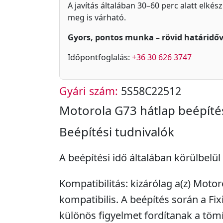
A javítás általában 30–60 perc alatt elkés
meg is várható.
Gyors, pontos munka – rövid határidőv
Időpontfoglalás:
+36 30 626 3747
Gyári szám:
5S58C22512
Motorola G73 hátlap beépíté
Beépítési tudnivalók
A beépítési idő általában körülbelül
Kompatibilitás: kizárólag a(z) Moto
kompatibilis. A beépítés során a Fi
különös figyelmet fordítanak a tömí