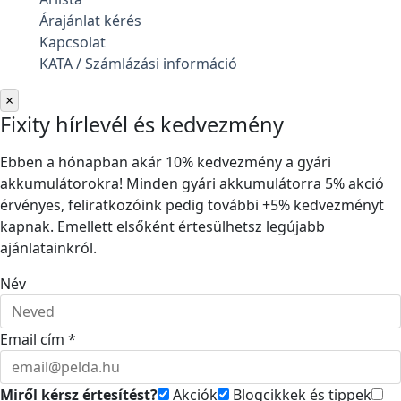
Árajánlat kérés
Kapcsolat
KATA / Számlázási információ
×
Fixity hírlevél és kedvezmény
Ebben a hónapban akár 10% kedvezmény a gyári
akkumulátorokra! Minden gyári akkumulátorra 5% akció
érvényes, feliratkozóink pedig további +5% kedvezményt
kapnak. Emellett elsőként értesülhetsz legújabb
ajánlatainkról.
Név
Email cím *
Miről kérsz értesítést?
Akciók
Blogcikkek és tippek