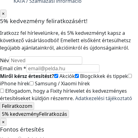
KATA / Számlázási információ
×
5% kedvezmény feliratkozásért!
Iratkozz fel hírlevelünkre, és 5% kedvezményt kapsz a
következő vásárlásodból! Emellett elsőként értesülhetsz
legújabb ajánlatainkról, akcióinkról és újdonságainkról.
Név
Email cím *
Miről kérsz értesítést?
Akciók
Blogcikkek és tippek
iPhone hírek
Samsung / Xiaomi hírek
Elfogadom, hogy a Fixity hírlevelet és kedvezményes
értesítéseket küldjön részemre.
Adatkezelési tájékoztató
Feliratkozom
5% kedvezmény
Feliratkozás
×
Fontos értesítés