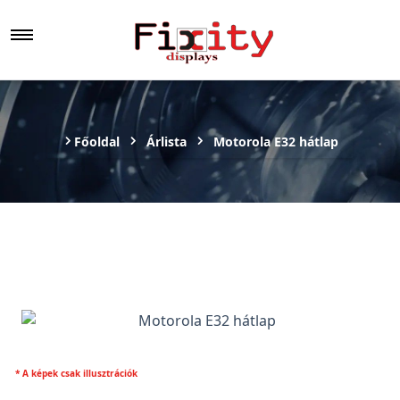
Főoldal
Árlista
Motorola E32 hátlap
* A képek csak illusztrációk