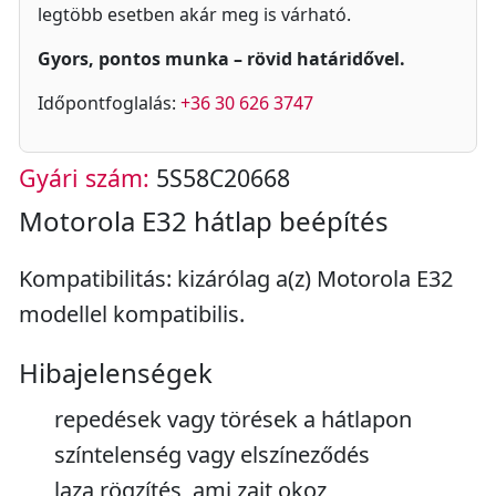
legtöbb esetben akár meg is várható.
Gyors, pontos munka – rövid határidővel.
Időpontfoglalás:
+36 30 626 3747
Gyári szám:
5S58C20668
Motorola E32 hátlap beépítés
Kompatibilitás: kizárólag a(z) Motorola E32
modellel kompatibilis.
Hibajelenségek
repedések vagy törések a hátlapon
színtelenség vagy elszíneződés
laza rögzítés, ami zajt okoz