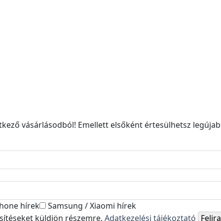
kező vásárlásodból! Emellett elsőként értesülhetsz legújabb
hone hírek
Samsung / Xiaomi hírek
esítéseket küldjön részemre.
Adatkezelési tájékoztató
Feli