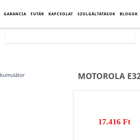
GARANCIA
FUTÁR
KAPCSOLAT
SZOLGÁLTATÁSOK
BLOGOK
Főoldal
Árlista
Motorola E32s gyári akkumulátor
MOTOROLA E32
17.416 Ft