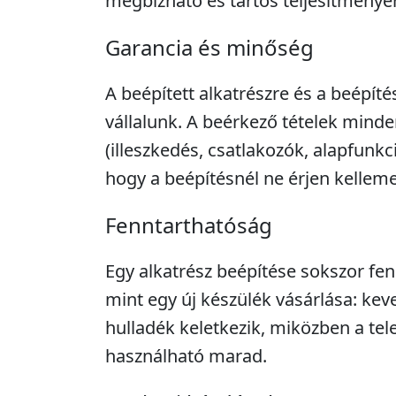
megbízható és tartós teljesítményér
Garancia és minőség
A beépített alkatrészre és a beépíté
vállalunk. A beérkező tételek minde
(illeszkedés, csatlakozók, alapfunkc
hogy a beépítésnél ne érjen kellem
Fenntarthatóság
Egy alkatrész beépítése sokszor fe
mint egy új készülék vásárlása: kev
hulladék keletkezik, miközben a tel
használható marad.