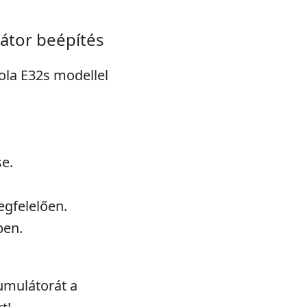
átor beépítés
rola E32s modellel
e.
gfelelően.
ben.
umulátorát a