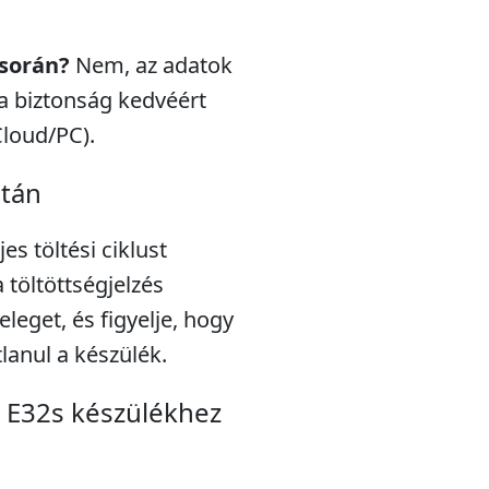
 során?
Nem, az adatok
a biztonság kedvéért
Cloud/PC).
után
s töltési ciklust
töltöttségjelzés
eleget, és figyelje, hogy
lanul a készülék.
 E32s készülékhez