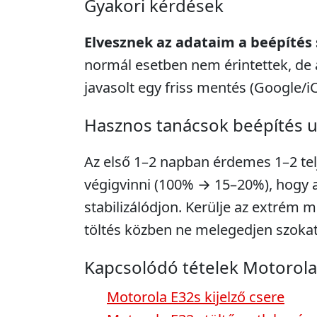
Gyakori kérdések
Elvesznek az adataim a beépítés
normál esetben nem érintettek, de 
javasolt egy friss mentés (Google/i
Hasznos tanácsok beépítés 
Az első 1–2 napban érdemes 1–2 telje
végigvinni (100% → 15–20%), hogy a 
stabilizálódjon. Kerülje az extrém m
töltés közben ne melegedjen szokat
Kapcsolódó tételek Motorola
Motorola E32s kijelző csere