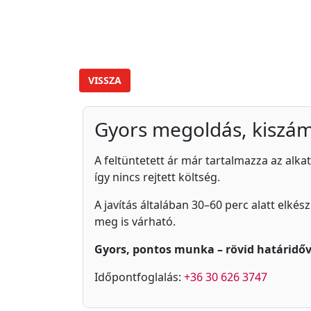
VISSZA
Gyors megoldás, kiszám
A feltüntetett ár már tartalmazza az alkat
így nincs rejtett költség.
A javítás általában 30–60 perc alatt elkés
meg is várható.
Gyors, pontos munka – rövid határidőv
Időpontfoglalás:
+36 30 626 3747