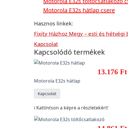
Motorola E32s töltőcsatlakozó c
Motorola E32s hátlap csere
Hasznos linkek:
Fixity Házhoz Megy – esti és hétvégi 
Kapcsolat
Kapcsolódó termékek
13.176 Ft
Motorola E32s hátlap
Kapcsolat
ℹ️ Kattintson a képre a részletekért!