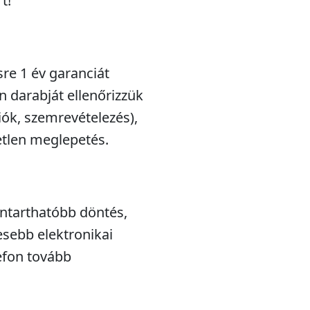
t!
sre 1 év garanciát
n darabját ellenőrizzük
iók, szemrevételezés),
etlen meglepetés.
nntarthatóbb döntés,
esebb elektronikai
efon tovább