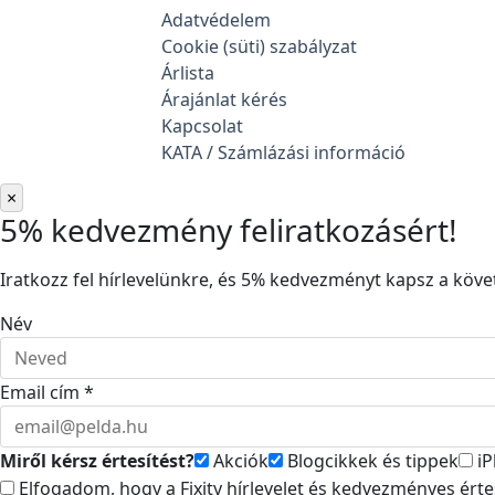
Adatvédelem
Cookie (süti) szabályzat
Árlista
Árajánlat kérés
Kapcsolat
KATA / Számlázási információ
×
5% kedvezmény feliratkozásért!
Iratkozz fel hírlevelünkre, és 5% kedvezményt kapsz a követ
Név
Email cím *
Miről kérsz értesítést?
Akciók
Blogcikkek és tippek
iP
Elfogadom, hogy a Fixity hírlevelet és kedvezményes ért