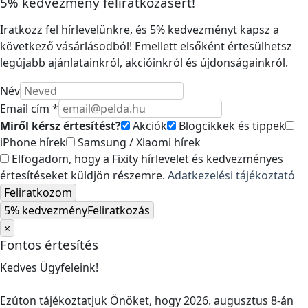
5% kedvezmény feliratkozásért!
Iratkozz fel hírlevelünkre, és 5% kedvezményt kapsz a
következő vásárlásodból! Emellett elsőként értesülhetsz
legújabb ajánlatainkról, akcióinkról és újdonságainkról.
Név
Email cím *
Miről kérsz értesítést?
Akciók
Blogcikkek és tippek
iPhone hírek
Samsung / Xiaomi hírek
Elfogadom, hogy a Fixity hírlevelet és kedvezményes
értesítéseket küldjön részemre.
Adatkezelési tájékoztató
Feliratkozom
5% kedvezmény
Feliratkozás
×
Fontos értesítés
Kedves Ügyfeleink!
Ezúton tájékoztatjuk Önöket, hogy 2026. augusztus 8-án