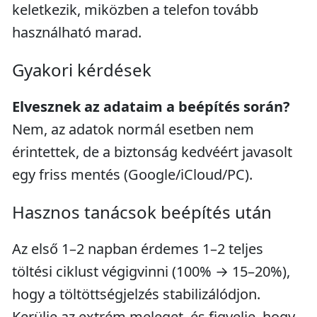
keletkezik, miközben a telefon tovább
használható marad.
Gyakori kérdések
Elvesznek az adataim a beépítés során?
Nem, az adatok normál esetben nem
érintettek, de a biztonság kedvéért javasolt
egy friss mentés (Google/iCloud/PC).
Hasznos tanácsok beépítés után
Az első 1–2 napban érdemes 1–2 teljes
töltési ciklust végigvinni (100% → 15–20%),
hogy a töltöttségjelzés stabilizálódjon.
Kerülje az extrém meleget, és figyelje, hogy