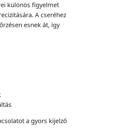
rei különös figyelmet
recizitására. A cseréhez
őrzésen esnek át, így
k
áltás
csolatot a gyors kijelző