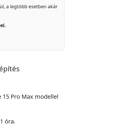
zül, a legtöbb esetben akár
el.
építés
ne 15 Pro Max modellel
1 óra.