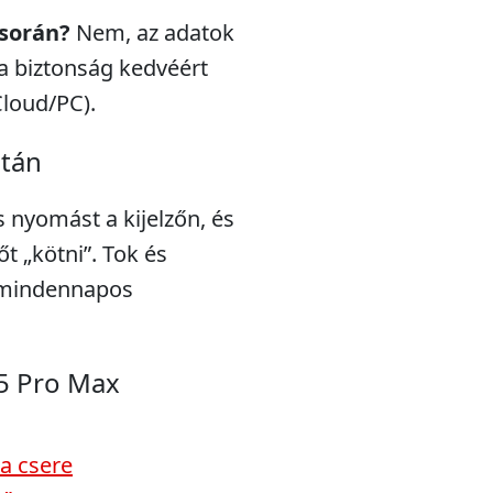
 során?
Nem, az adatok
a biztonság kedvéért
Cloud/PC).
után
s nyomást a kijelzőn, és
t „kötni”. Tok és
a mindennapos
5 Pro Max
a csere