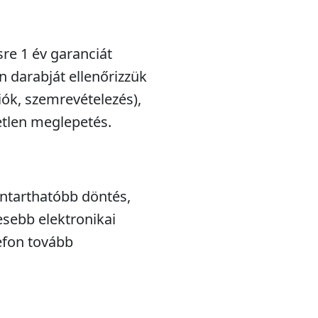
sre 1 év garanciát
n darabját ellenőrizzük
iók, szemrevételezés),
etlen meglepetés.
nntarthatóbb döntés,
esebb elektronikai
efon tovább