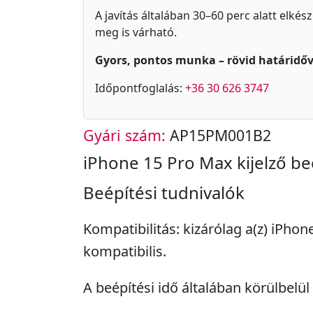
A javítás általában 30–60 perc alatt elkés
meg is várható.
Gyors, pontos munka – rövid határidőv
Időpontfoglalás:
+36 30 626 3747
Gyári szám:
AP15PM001B2
iPhone 15 Pro Max kijelző be
Beépítési tudnivalók
Kompatibilitás: kizárólag a(z) iPho
kompatibilis.
A beépítési idő általában körülbelül 