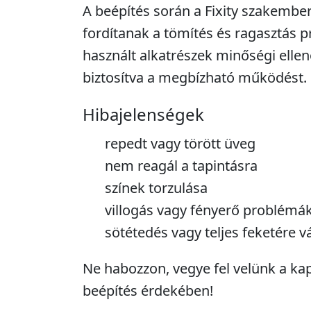
A beépítés során a Fixity szakembe
fordítanak a tömítés és ragasztás p
használt alkatrészek minőségi ellen
biztosítva a megbízható működést.
Hibajelenségek
repedt vagy törött üveg
nem reagál a tapintásra
színek torzulása
villogás vagy fényerő problémá
sötétedés vagy teljes feketére v
Ne habozzon, vegye fel velünk a kap
beépítés érdekében!