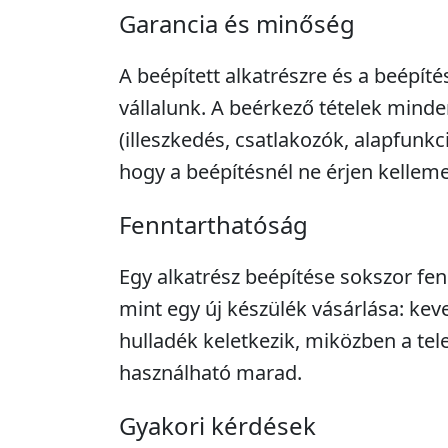
Garancia és minőség
A beépített alkatrészre és a beépíté
vállalunk. A beérkező tételek minde
(illeszkedés, csatlakozók, alapfunkc
hogy a beépítésnél ne érjen kellem
Fenntarthatóság
Egy alkatrész beépítése sokszor fe
mint egy új készülék vásárlása: kev
hulladék keletkezik, miközben a tel
használható marad.
Gyakori kérdések