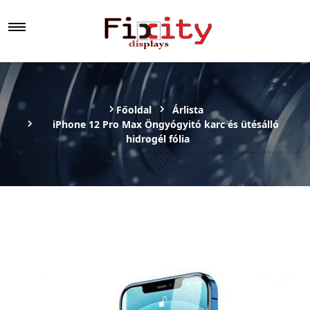
Főoldal
Árlista
iPhone 12 Pro Max Öngyógyitó karc és ütésálló
hidrogél fólia