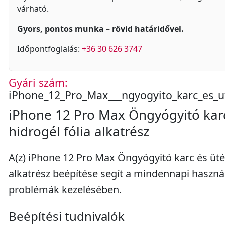
várható.
Gyors, pontos munka – rövid határidővel.
Időpontfoglalás:
+36 30 626 3747
Gyári szám:
iPhone_12_Pro_Max___ngyogyito_karc_es_ut
iPhone 12 Pro Max Öngyógyitó karc
hidrogél fólia alkatrész
A(z) iPhone 12 Pro Max Öngyógyitó karc és ütés
alkatrész beépítése segít a mindennapi haszná
problémák kezelésében.
Beépítési tudnivalók