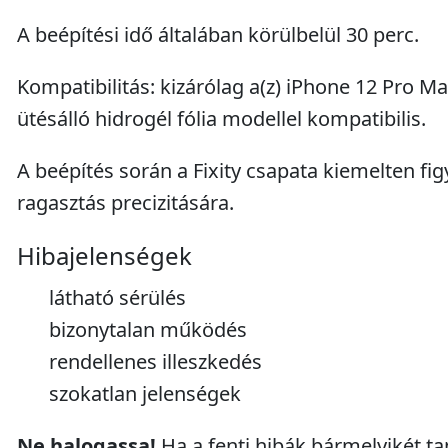
A beépítési idő általában körülbelül 30 perc.
Kompatibilitás: kizárólag a(z) iPhone 12 Pro M
ütésálló hidrogél fólia modellel kompatibilis.
A beépítés során a Fixity csapata kiemelten fig
ragasztás precizitására.
Hibajelenségek
látható sérülés
bizonytalan működés
rendellenes illeszkedés
szokatlan jelenségek
Ne halogassa!
Ha a fenti hibák bármelyikét ta