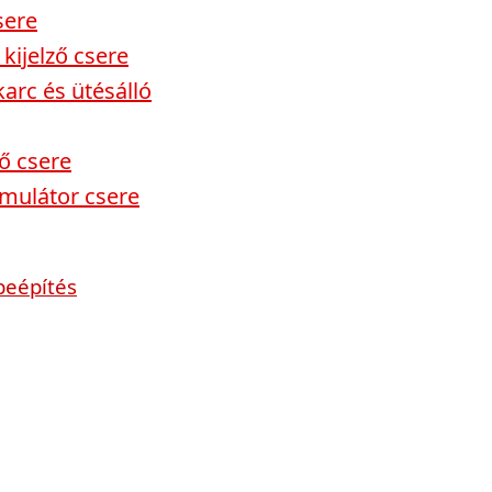
sere
kijelző csere
arc és ütésálló
ző csere
mulátor csere
beépítés