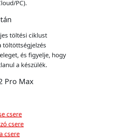
Cloud/PC).
után
s töltési ciklust
töltöttségjelzés
eleget, és figyelje, hogy
lanul a készülék.
2 Pro Max
se csere
ozó csere
a csere