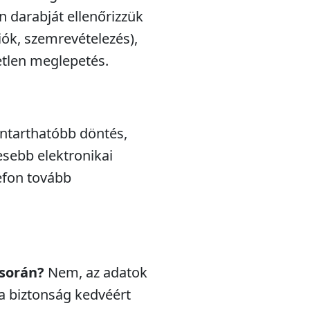
n darabját ellenőrizzük
iók, szemrevételezés),
etlen meglepetés.
nntarthatóbb döntés,
esebb elektronikai
efon tovább
 során?
Nem, az adatok
a biztonság kedvéért