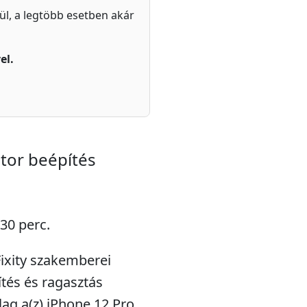
zül, a legtöbb esetben akár
el.
tor beépítés
 30 perc.
ixity szakemberei
tés és ragasztás
ólag a(z) iPhone 12 Pro