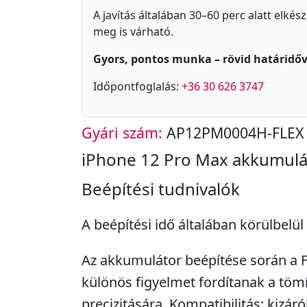
A javítás általában 30–60 perc alatt elkés
meg is várható.
Gyors, pontos munka – rövid határidőv
Időpontfoglalás:
+36 30 626 3747
Gyári szám:
AP12PM0004H-FLEX
iPhone 12 Pro Max akkumulá
Beépítési tudnivalók
A beépítési idő általában körülbelül
Az akkumulátor beépítése során a F
különös figyelmet fordítanak a tömí
precizitására. Kompatibilitás: kizár