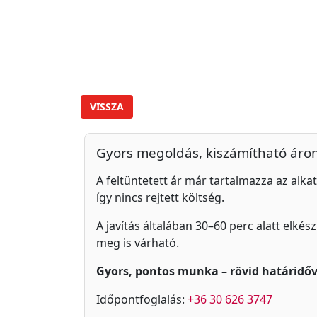
VISSZA
Gyors megoldás, kiszámítható áro
A feltüntetett ár már tartalmazza az alkat
így nincs rejtett költség.
A javítás általában 30–60 perc alatt elkés
meg is várható.
Gyors, pontos munka – rövid határidőv
Időpontfoglalás:
+36 30 626 3747