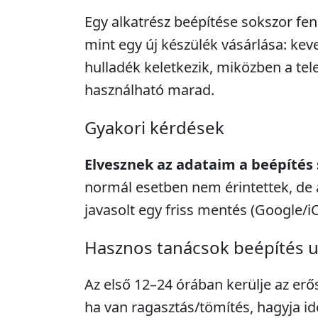
Egy alkatrész beépítése sokszor fe
mint egy új készülék vásárlása: kev
hulladék keletkezik, miközben a tel
használható marad.
Gyakori kérdések
Elvesznek az adataim a beépítés
normál esetben nem érintettek, de 
javasolt egy friss mentés (Google/i
Hasznos tanácsok beépítés 
Az első 12–24 órában kerülje az erő
ha van ragasztás/tömítés, hagyja idő