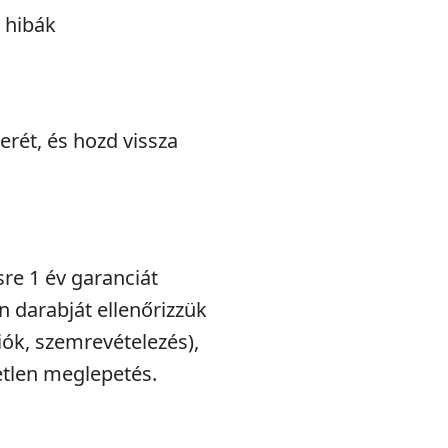
 hibák
serét, és hozd vissza
sre 1 év garanciát
n darabját ellenőrizzük
iók, szemrevételezés),
etlen meglepetés.