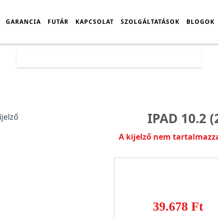
GARANCIA
FUTÁR
KAPCSOLAT
SZOLGÁLTATÁSOK
BLOGOK
Főoldal
Árlista
iPad 10.2 (2021) gyári kijelző
IPAD 10.2 
A kijelző nem tartalmazz
39.678 Ft