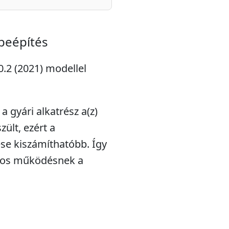
 beépítés
10.2 (2021) modellel
a gyári alkatrész a(z)
ült, ezért a
ése kiszámíthatóbb. Így
mos működésnek a