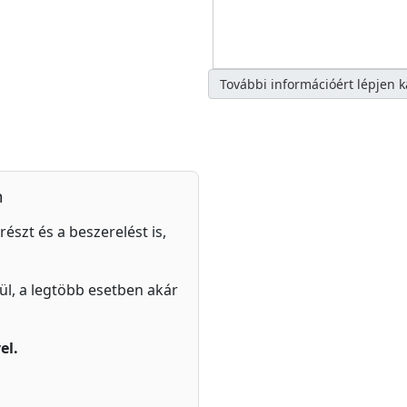
További információért lépjen 
n
részt és a beszerelést is,
zül, a legtöbb esetben akár
el.