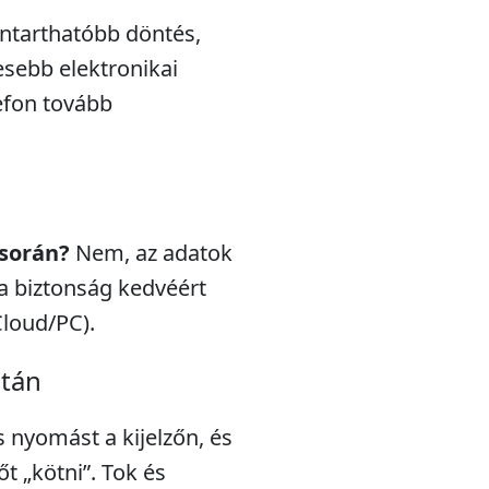
nntarthatóbb döntés,
esebb elektronikai
efon tovább
 során?
Nem, az adatok
a biztonság kedvéért
Cloud/PC).
után
s nyomást a kijelzőn, és
t „kötni”. Tok és