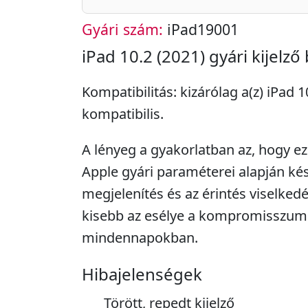
Gyári szám:
iPad19001
iPad 10.2 (2021) gyári kijelző
Kompatibilitás: kizárólag a(z) iPad 
kompatibilis.
A lényeg a gyakorlatban az, hogy ez 
Apple gyári paraméterei alapján kész
megjelenítés és az érintés viselked
kisebb az esélye a kompromisszu
mindennapokban.
Hibajelenségek
Törött, repedt kijelző