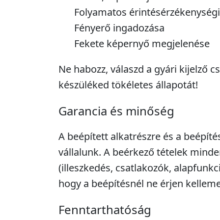
Folyamatos érintésérzékenységi
Fényerő ingadozása
Fekete képernyő megjelenése
Ne habozz, válaszd a gyári kijelző c
készüléked tökéletes állapotát!
Garancia és minőség
A beépített alkatrészre és a beépíté
vállalunk. A beérkező tételek minde
(illeszkedés, csatlakozók, alapfunkc
hogy a beépítésnél ne érjen kellem
Fenntarthatóság