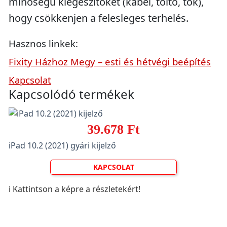
minőségű kiegészítőket (kábel, töltő, tok),
hogy csökkenjen a felesleges terhelés.
Hasznos linkek:
Fixity Házhoz Megy – esti és hétvégi beépítés
Kapcsolat
Kapcsolódó termékek
39.678 Ft
iPad 10.2 (2021) gyári kijelző
KAPCSOLAT
ℹ️ Kattintson a képre a részletekért!