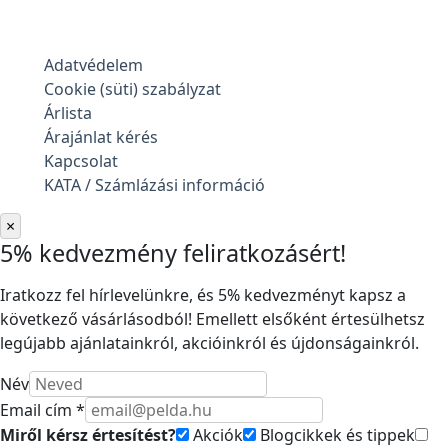
Adatvédelem
Cookie (süti) szabályzat
Árlista
Árajánlat kérés
Kapcsolat
KATA / Számlázási információ
×
5% kedvezmény feliratkozásért!
Iratkozz fel hírlevelünkre, és 5% kedvezményt kapsz a
következő vásárlásodból! Emellett elsőként értesülhetsz
legújabb ajánlatainkról, akcióinkról és újdonságainkról.
Név
Email cím *
Miről kérsz értesítést?
Akciók
Blogcikkek és tippek