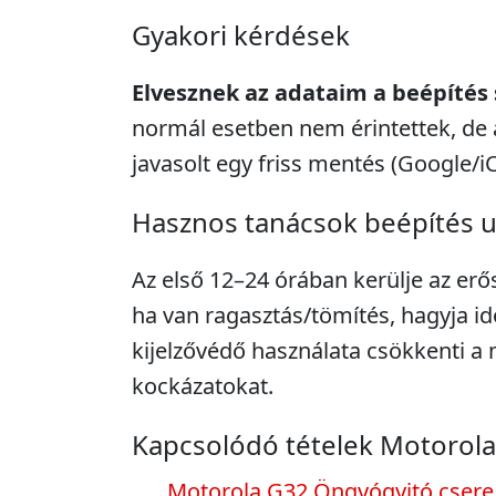
Gyakori kérdések
Elvesznek az adataim a beépítés
normál esetben nem érintettek, de 
javasolt egy friss mentés (Google/i
Hasznos tanácsok beépítés 
Az első 12–24 órában kerülje az erő
ha van ragasztás/tömítés, hagyja idő
kijelzővédő használata csökkenti 
kockázatokat.
Kapcsolódó tételek Motorol
Motorola G32 Öngyógyitó csere