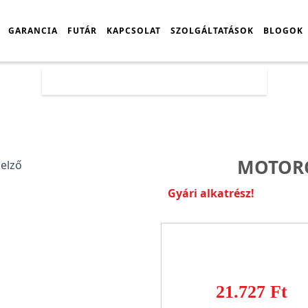
GARANCIA
FUTÁR
KAPCSOLAT
SZOLGÁLTATÁSOK
BLOGOK
Főoldal
Árlista
Motorola G32 kijelző
MOTORO
Gyári alkatrész!
21.727 Ft