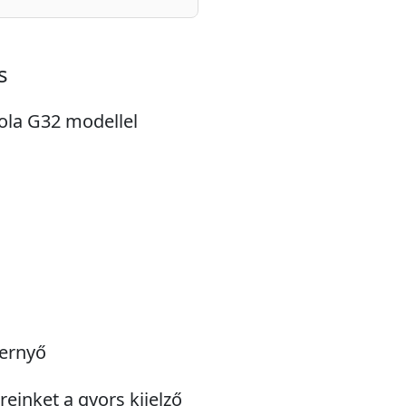
s
rola G32 modellel
pernyő
einket a gyors kijelző