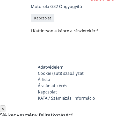
Motorola G32 Öngyógyitó
Kapcsolat
ℹ️ Kattintson a képre a részletekért!
Adatvédelem
Cookie (süti) szabályzat
Árlista
Árajánlat kérés
Kapcsolat
KATA / Számlázási információ
×
5% kedvezmény feliratkozásért!