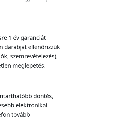
sre 1 év garanciát
n darabját ellenőrizzük
iók, szemrevételezés),
etlen meglepetés.
nntarthatóbb döntés,
esebb elektronikai
efon tovább