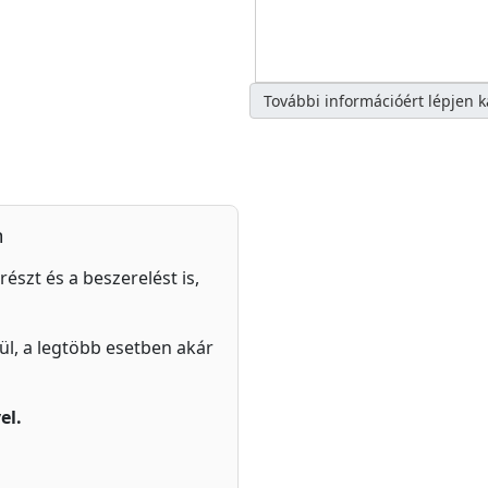
További információért lépjen 
n
részt és a beszerelést is,
zül, a legtöbb esetben akár
el.