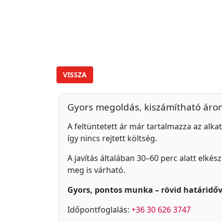
VISSZA
Gyors megoldás, kiszámítható áro
A feltüntetett ár már tartalmazza az alkat
így nincs rejtett költség.
A javítás általában 30–60 perc alatt elkés
meg is várható.
Gyors, pontos munka – rövid határidőv
Időpontfoglalás:
+36 30 626 3747