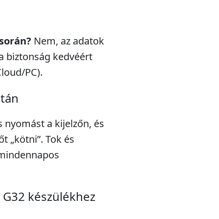
 során?
Nem, az adatok
a biztonság kedvéért
Cloud/PC).
után
s nyomást a kijelzőn, és
t „kötni”. Tok és
a mindennapos
a G32 készülékhez