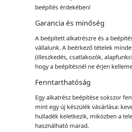
beépítés érdekében!
Garancia és minőség
A beépített alkatrészre és a beépíté
vállalunk. A beérkező tételek minde
(illeszkedés, csatlakozók, alapfunkc
hogy a beépítésnél ne érjen kellem
Fenntarthatóság
Egy alkatrész beépítése sokszor fe
mint egy új készülék vásárlása: kev
hulladék keletkezik, miközben a tel
használható marad.