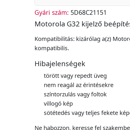
Gyári szám:
5D68C21151
Motorola G32 kijelző beépíté
Kompatibilitás: kizárólag a(z) Moto
kompatibilis.
Hibajelenségek
törött vagy repedt üveg
nem reagál az érintésekre
színtorzulás vagy foltok
villogó kép
sötétedés vagy teljes fekete ké
Ne habozzon, keresse fel szakember