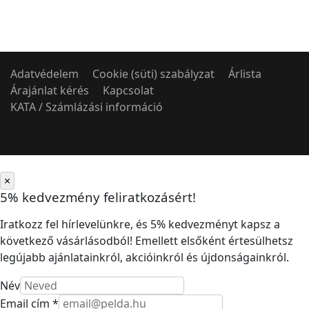
Adatvédelem
Cookie (süti) szabályzat
Árlista
Árajánlat kérés
Kapcsolat
KATA / Számlázási információ
×
5% kedvezmény feliratkozásért!
Iratkozz fel hírlevelünkre, és 5% kedvezményt kapsz a
következő vásárlásodból! Emellett elsőként értesülhetsz
legújabb ajánlatainkról, akcióinkról és újdonságainkról.
Név
Email cím *