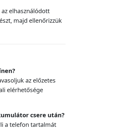
 az elhasználódott
észt, majd ellenőrizzük
ínen?
avasoljuk az előzetes
ali elérhetősége
umulátor csere után?
i a telefon tartalmát