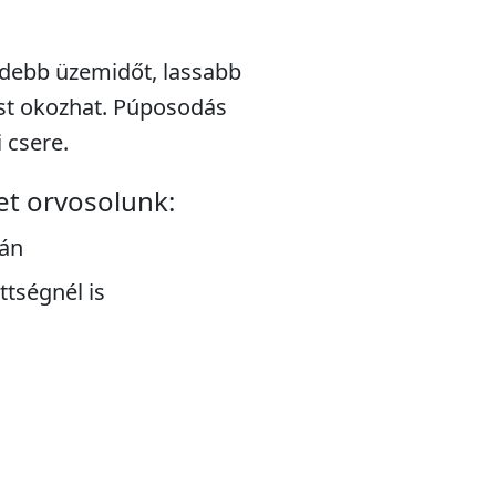
idebb üzemidőt, lassabb
st okozhat. Púposodás
 csere.
et orvosolunk:
tán
ttségnél is