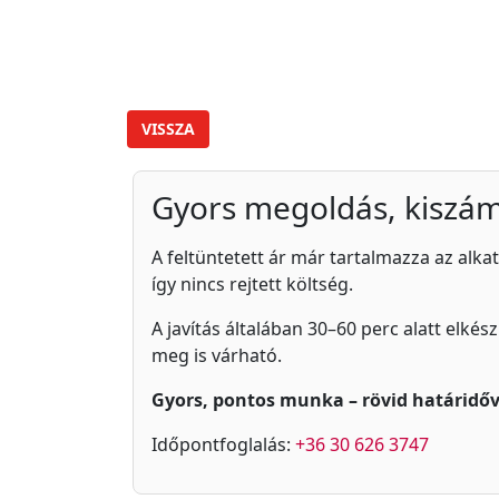
VISSZA
Gyors megoldás, kiszám
A feltüntetett ár már tartalmazza az alkat
így nincs rejtett költség.
A javítás általában 30–60 perc alatt elkés
meg is várható.
Gyors, pontos munka – rövid határidőv
Időpontfoglalás:
+36 30 626 3747