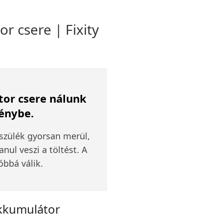
r csere | Fixity
or csere nálunk
génybe.
szülék gyorsan merül,
nul veszi a töltést. A
óbbá válik.
akkumulátor