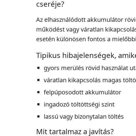
cseréje?
Az elhasználódott akkumulátor röv
működést vagy váratlan kikapcsolá
esetén különösen fontos a mielőbbi
Tipikus hibajelenségek, amik
gyors merülés rövid használat u
váratlan kikapcsolás magas töltö
felpúposodott akkumulátor
ingadozó töltöttségi szint
lassú vagy bizonytalan töltés
Mit tartalmaz a javítás?