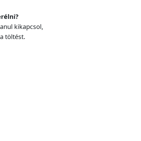
rélni?
anul kikapcsol,
 töltést.