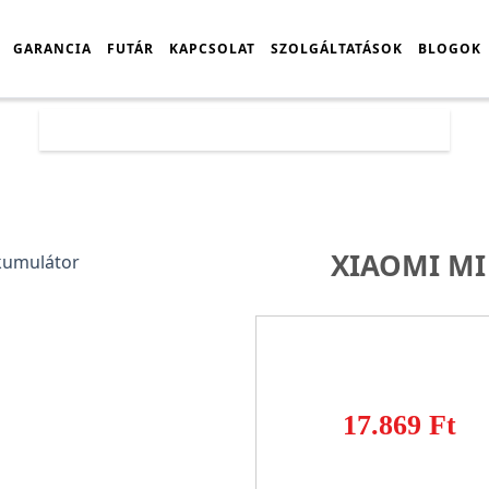
GARANCIA
FUTÁR
KAPCSOLAT
SZOLGÁLTATÁSOK
BLOGOK
Főoldal
Árlista
Xiaomi Mi 10T akkumulátor
XIAOMI MI
17.869 Ft