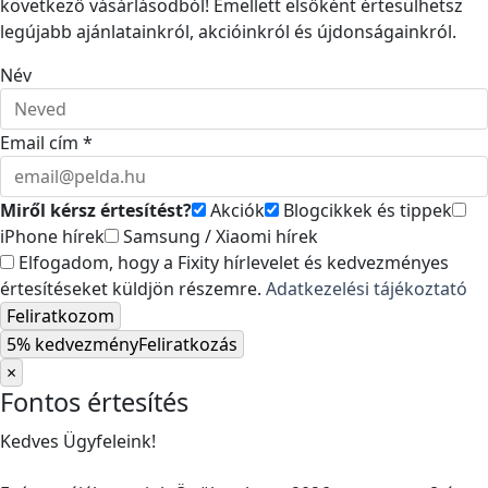
következő vásárlásodból! Emellett elsőként értesülhetsz
legújabb ajánlatainkról, akcióinkról és újdonságainkról.
Név
Email cím *
Miről kérsz értesítést?
Akciók
Blogcikkek és tippek
iPhone hírek
Samsung / Xiaomi hírek
Elfogadom, hogy a Fixity hírlevelet és kedvezményes
értesítéseket küldjön részemre.
Adatkezelési tájékoztató
Feliratkozom
5% kedvezmény
Feliratkozás
×
Fontos értesítés
Kedves Ügyfeleink!