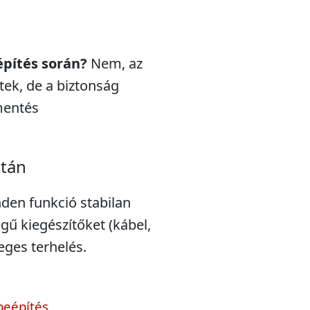
építés során?
Nem, az
ek, de a biztonság
mentés
után
nden funkció stabilan
gű kiegészítőket (kábel,
leges terhelés.
beépítés