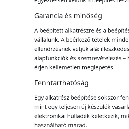
egyeztessen velünk a beépítés részle
Garancia és minőség
A beépített alkatrészre és a beépíté
vállalunk. A beérkező tételek minde
ellenőrzésnek vetjük alá: illeszkedé
alapfunkciók és szemrevételezés – 
érjen kellemetlen meglepetés.
Fenntarthatóság
Egy alkatrész beépítése sokszor fe
mint egy teljesen új készülék vásár
elektronikai hulladék keletkezik, m
használható marad.