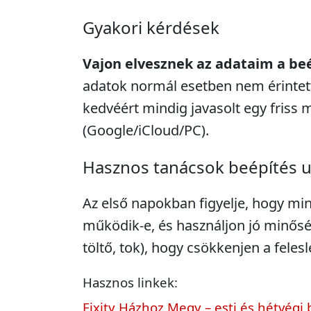
Gyakori kérdések
Vajon elvesznek az adataim a be
adatok normál esetben nem érintett
kedvéért mindig javasolt egy friss 
(Google/iCloud/PC).
Hasznos tanácsok beépítés 
Az első napokban figyelje, hogy mi
működik-e, és használjon jó minősé
töltő, tok), hogy csökkenjen a feles
Hasznos linkek:
Fixity Házhoz Megy – esti és hétvégi 