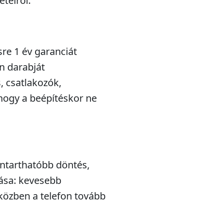
teiről.
sre 1 év garanciát
n darabját
s, csatlakozók,
hogy a beépítéskor ne
nntarthatóbb döntés,
lása: kevesebb
iközben a telefon tovább