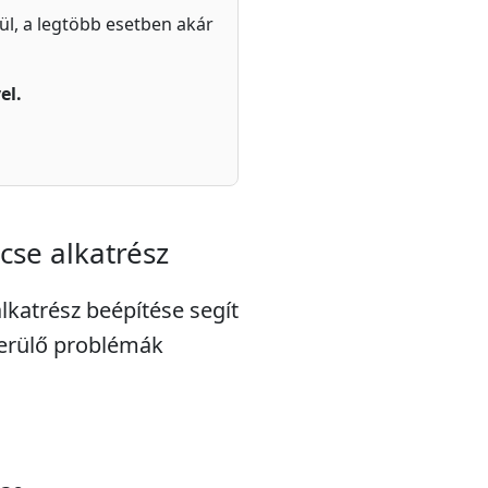
zül, a legtöbb esetben akár
el.
cse alkatrész
lkatrész beépítése segít
merülő problémák