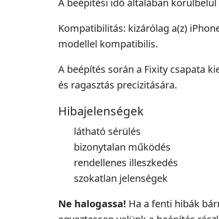
A beépítési idő általában körülbelül
Kompatibilitás: kizárólag a(z) iPho
modellel kompatibilis.
A beépítés során a Fixity csapata ki
és ragasztás precizitására.
Hibajelenségek
látható sérülés
bizonytalan működés
rendellenes illeszkedés
szokatlan jelenségek
Ne halogassa!
Ha a fenti hibák bár