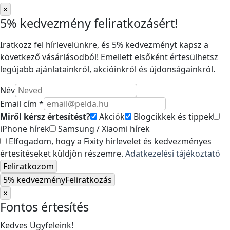
×
5% kedvezmény feliratkozásért!
Iratkozz fel hírlevelünkre, és 5% kedvezményt kapsz a
következő vásárlásodból! Emellett elsőként értesülhetsz
legújabb ajánlatainkról, akcióinkról és újdonságainkról.
Név
Email cím *
Miről kérsz értesítést?
Akciók
Blogcikkek és tippek
iPhone hírek
Samsung / Xiaomi hírek
Elfogadom, hogy a Fixity hírlevelet és kedvezményes
értesítéseket küldjön részemre.
Adatkezelési tájékoztató
Feliratkozom
5% kedvezmény
Feliratkozás
×
Fontos értesítés
Kedves Ügyfeleink!