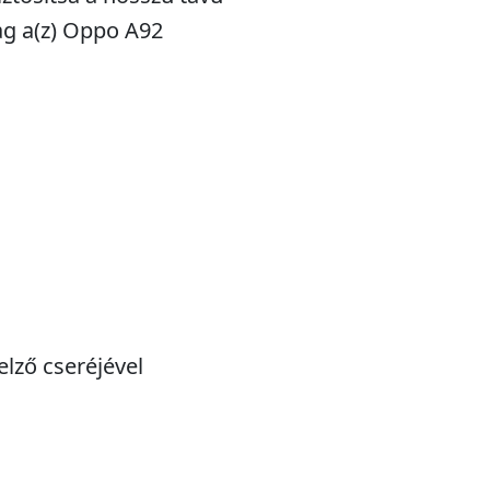
lag a(z) Oppo A92
lző cseréjével