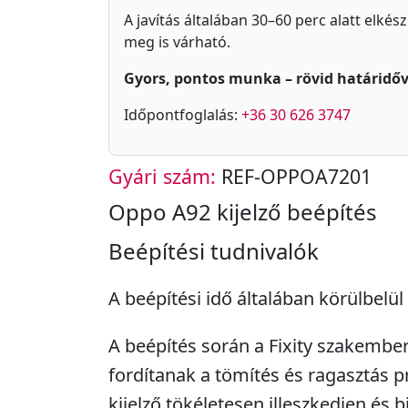
A javítás általában 30–60 perc alatt elkés
meg is várható.
Gyors, pontos munka – rövid határidőv
Időpontfoglalás:
+36 30 626 3747
Gyári szám:
REF-OPPOA7201
Oppo A92 kijelző beépítés
Beépítési tudnivalók
A beépítési idő általában körülbelül 
A beépítés során a Fixity szakembe
fordítanak a tömítés és ragasztás p
kijelző tökéletesen illeszkedjen és b