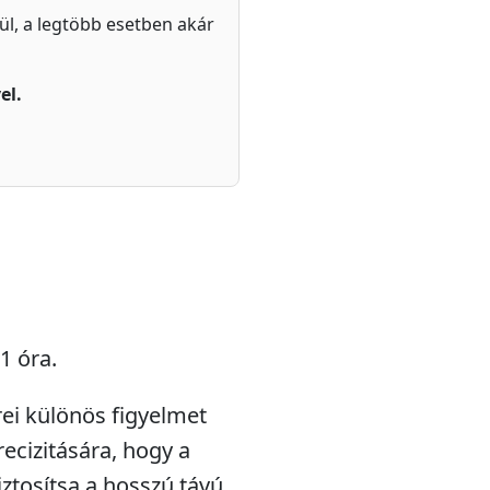
zül, a legtöbb esetben akár
el.
1 óra.
rei különös figyelmet
recizitására, hogy a
iztosítsa a hosszú távú