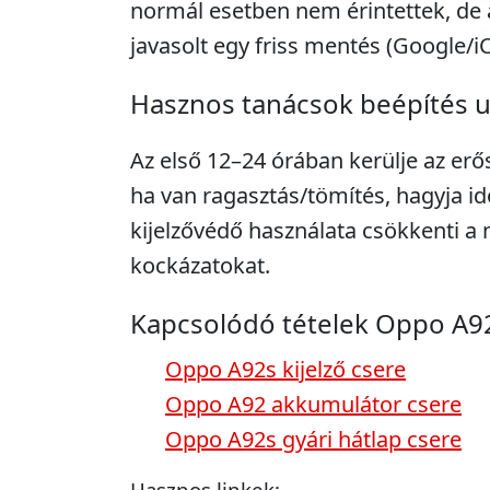
normál esetben nem érintettek, de 
javasolt egy friss mentés (Google/i
Hasznos tanácsok beépítés 
Az első 12–24 órában kerülje az erő
ha van ragasztás/tömítés, hagyja idő
kijelzővédő használata csökkenti 
kockázatokat.
Kapcsolódó tételek Oppo A9
Oppo A92s kijelző csere
Oppo A92 akkumulátor csere
Oppo A92s gyári hátlap csere
Hasznos linkek: