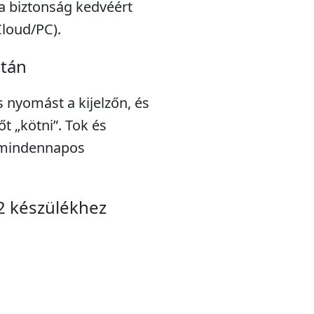
a biztonság kedvéért
Cloud/PC).
után
s nyomást a kijelzőn, és
t „kötni”. Tok és
a mindennapos
2 készülékhez