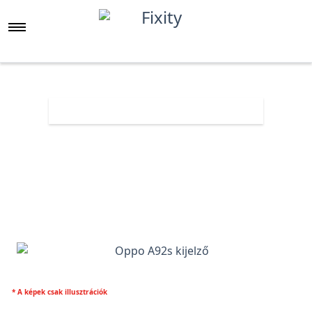
Főoldal
Árlista
Oppo A92s kijelző
* A képek csak illusztrációk