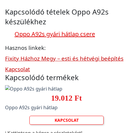
Kapcsolódó tételek Oppo A92s
készülékhez
Oppo A92s gyári hátlap csere
Hasznos linkek:
Fixity Házhoz Megy – esti és hétvégi beépítés
Kapcsolat
Kapcsolódó termékek
19.012 Ft
Oppo A92s gyári hátlap
KAPCSOLAT
ℹ️ Kattintson a képre a részletekért!