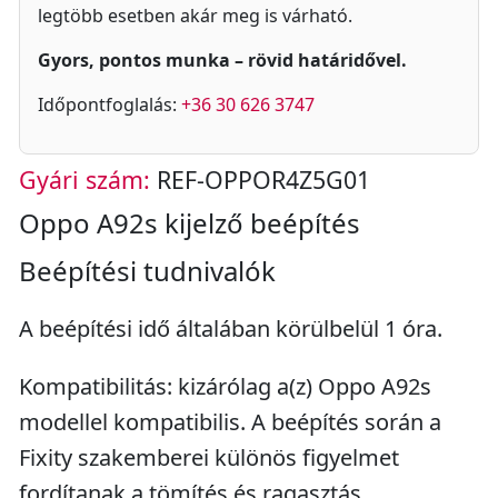
legtöbb esetben akár meg is várható.
Gyors, pontos munka – rövid határidővel.
Időpontfoglalás:
+36 30 626 3747
Gyári szám:
REF-OPPOR4Z5G01
Oppo A92s kijelző beépítés
Beépítési tudnivalók
A beépítési idő általában körülbelül 1 óra.
Kompatibilitás: kizárólag a(z) Oppo A92s
modellel kompatibilis. A beépítés során a
Fixity szakemberei különös figyelmet
fordítanak a tömítés és ragasztás