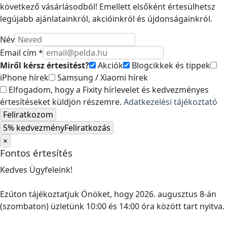
következő vásárlásodból! Emellett elsőként értesülhetsz
legújabb ajánlatainkról, akcióinkról és újdonságainkról.
Név
Email cím *
Miről kérsz értesítést?
Akciók
Blogcikkek és tippek
iPhone hírek
Samsung / Xiaomi hírek
Elfogadom, hogy a Fixity hírlevelet és kedvezményes
értesítéseket küldjön részemre.
Adatkezelési tájékoztató
Feliratkozom
5% kedvezmény
Feliratkozás
×
Fontos értesítés
Kedves Ügyfeleink!
Ezúton tájékoztatjuk Önöket, hogy 2026. augusztus 8-án
(szombaton) üzletünk 10:00 és 14:00 óra között tart nyitva.