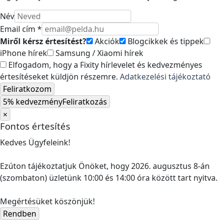
Név
Email cím *
Miről kérsz értesítést?
Akciók
Blogcikkek és tippek
iPhone hírek
Samsung / Xiaomi hírek
Elfogadom, hogy a Fixity hírlevelet és kedvezményes
értesítéseket küldjön részemre.
Adatkezelési tájékoztató
Feliratkozom
5% kedvezmény
Feliratkozás
×
Fontos értesítés
Kedves Ügyfeleink!
Ezúton tájékoztatjuk Önöket, hogy 2026. augusztus 8-án
(szombaton) üzletünk 10:00 és 14:00 óra között tart nyitva.
Megértésüket köszönjük!
Rendben