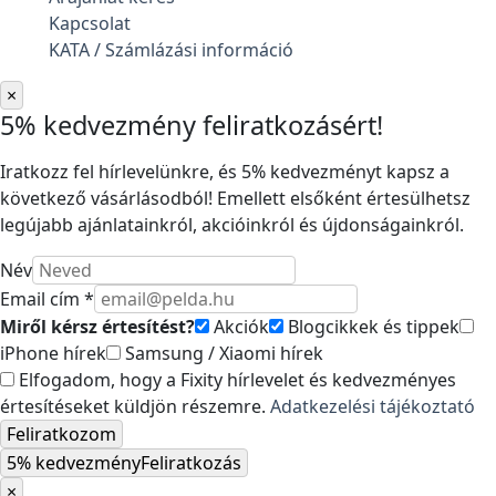
Kapcsolat
KATA / Számlázási információ
×
5% kedvezmény feliratkozásért!
Iratkozz fel hírlevelünkre, és 5% kedvezményt kapsz a
következő vásárlásodból! Emellett elsőként értesülhetsz
legújabb ajánlatainkról, akcióinkról és újdonságainkról.
Név
Email cím *
Miről kérsz értesítést?
Akciók
Blogcikkek és tippek
iPhone hírek
Samsung / Xiaomi hírek
Elfogadom, hogy a Fixity hírlevelet és kedvezményes
értesítéseket küldjön részemre.
Adatkezelési tájékoztató
Feliratkozom
5% kedvezmény
Feliratkozás
×