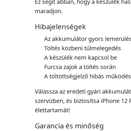
Ez segít abban, hogy a készülék has
maradjon.
Hibajelenségek
Az akkumulátor gyors lemerülé
Töltés közbeni túlmelegedés
A készülék nem kapcsol be
Furcsa zajok a töltés során
A töltöttségjelző hibás működé
Válassza az eredeti gyári akkumuláto
szervizben, és biztosítsa iPhone 12
élettartamát!
Garancia és minőség