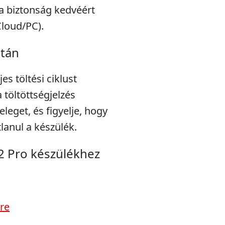
a biztonság kedvéért
Cloud/PC).
után
s töltési ciklust
töltöttségjelzés
eleget, és figyelje, hogy
lanul a készülék.
2 Pro készülékhez
re