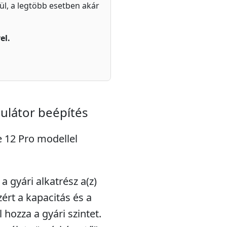
zül, a legtöbb esetben akár
el.
ulátor beépítés
e 12 Pro modellel
a gyári alkatrész a(z)
zért a kapacitás és a
l hozza a gyári szintet.