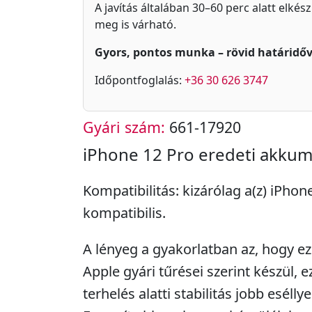
A javítás általában 30–60 perc alatt elkés
meg is várható.
Gyors, pontos munka – rövid határidőv
Időpontfoglalás:
+36 30 626 3747
Gyári szám:
661-17920
iPhone 12 Pro eredeti akkum
Kompatibilitás: kizárólag a(z) iPhon
kompatibilis.
A lényeg a gyakorlatban az, hogy ez 
Apple gyári tűrései szerint készül, e
terhelés alatti stabilitás jobb eséllye