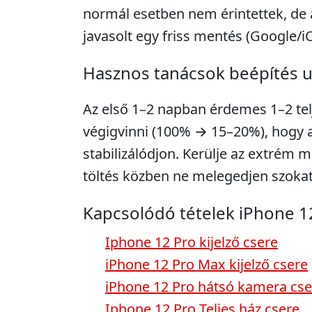
normál esetben nem érintettek, de 
javasolt egy friss mentés (Google/i
Hasznos tanácsok beépítés 
Az első 1–2 napban érdemes 1–2 telje
végigvinni (100% → 15–20%), hogy a 
stabilizálódjon. Kerülje az extrém m
töltés közben ne melegedjen szokat
Kapcsolódó tételek iPhone 1
Iphone 12 Pro kijelző csere
iPhone 12 Pro Max kijelző csere
iPhone 12 Pro hátsó kamera cse
Iphone 12 Pro Teljes ház csere