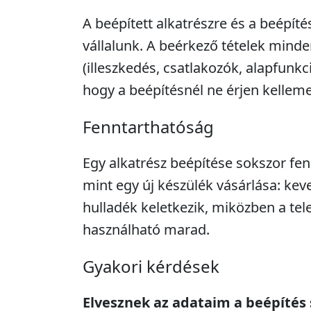
A beépített alkatrészre és a beépíté
vállalunk. A beérkező tételek minde
(illeszkedés, csatlakozók, alapfunkc
hogy a beépítésnél ne érjen kellem
Fenntarthatóság
Egy alkatrész beépítése sokszor fe
mint egy új készülék vásárlása: kev
hulladék keletkezik, miközben a tel
használható marad.
Gyakori kérdések
Elvesznek az adataim a beépítés