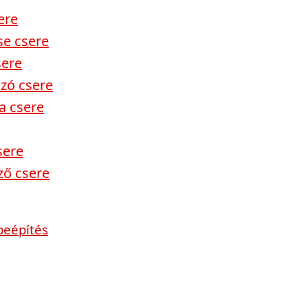
ere
se csere
sere
ozó csere
a csere
sere
ző csere
beépítés