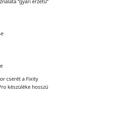
ználata “gyári érzetű”
se
se
r cserét a Fixity
 Pro készüléke hosszú