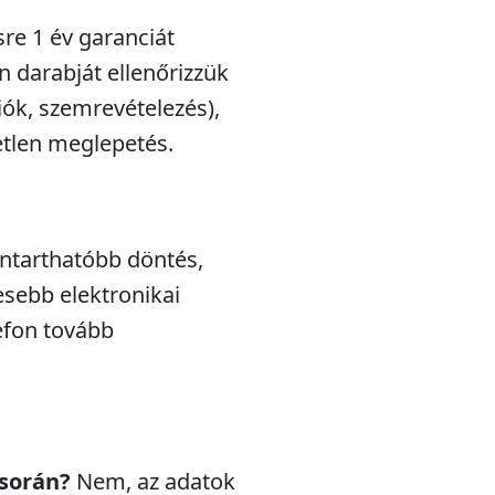
sre 1 év garanciát
n darabját ellenőrizzük
iók, szemrevételezés),
etlen meglepetés.
nntarthatóbb döntés,
esebb elektronikai
efon tovább
 során?
Nem, az adatok