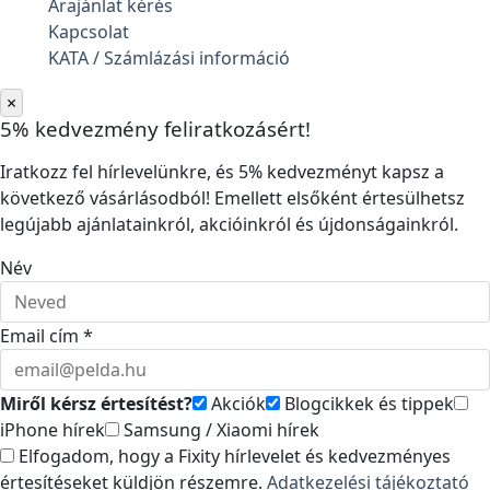
Árajánlat kérés
Kapcsolat
KATA / Számlázási információ
×
5% kedvezmény feliratkozásért!
Iratkozz fel hírlevelünkre, és 5% kedvezményt kapsz a
következő vásárlásodból! Emellett elsőként értesülhetsz
legújabb ajánlatainkról, akcióinkról és újdonságainkról.
Név
Email cím *
Miről kérsz értesítést?
Akciók
Blogcikkek és tippek
iPhone hírek
Samsung / Xiaomi hírek
Elfogadom, hogy a Fixity hírlevelet és kedvezményes
értesítéseket küldjön részemre.
Adatkezelési tájékoztató