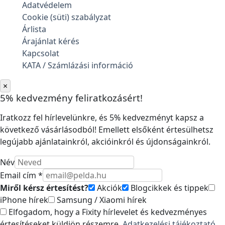
Adatvédelem
Cookie (süti) szabályzat
Árlista
Árajánlat kérés
Kapcsolat
KATA / Számlázási információ
×
5% kedvezmény feliratkozásért!
Iratkozz fel hírlevelünkre, és 5% kedvezményt kapsz a
következő vásárlásodból! Emellett elsőként értesülhetsz
legújabb ajánlatainkról, akcióinkról és újdonságainkról.
Név
Email cím *
Miről kérsz értesítést?
Akciók
Blogcikkek és tippek
iPhone hírek
Samsung / Xiaomi hírek
Elfogadom, hogy a Fixity hírlevelet és kedvezményes
értesítéseket küldjön részemre.
Adatkezelési tájékoztató