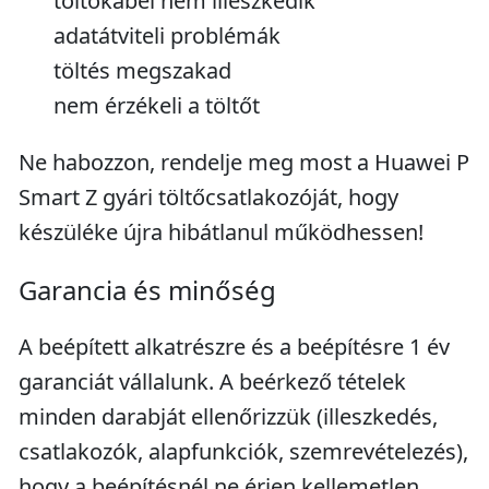
töltőkábel nem illeszkedik
adatátviteli problémák
töltés megszakad
nem érzékeli a töltőt
Ne habozzon, rendelje meg most a Huawei P
Smart Z gyári töltőcsatlakozóját, hogy
készüléke újra hibátlanul működhessen!
Garancia és minőség
A beépített alkatrészre és a beépítésre 1 év
garanciát vállalunk. A beérkező tételek
minden darabját ellenőrizzük (illeszkedés,
csatlakozók, alapfunkciók, szemrevételezés),
hogy a beépítésnél ne érjen kellemetlen