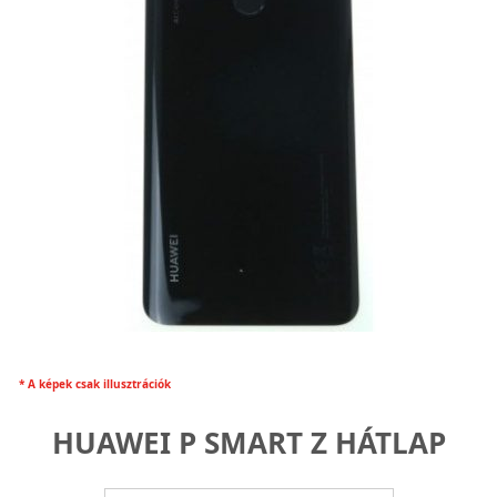
* A képek csak illusztrációk
HUAWEI P SMART Z HÁTLAP