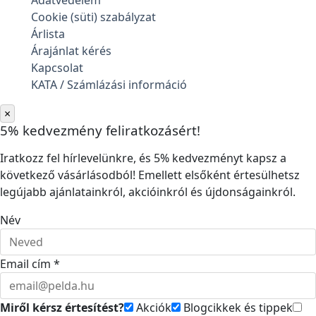
Adatvédelem
Cookie (süti) szabályzat
Árlista
Árajánlat kérés
Kapcsolat
KATA / Számlázási információ
×
5% kedvezmény feliratkozásért!
Iratkozz fel hírlevelünkre, és 5% kedvezményt kapsz a
következő vásárlásodból! Emellett elsőként értesülhetsz
legújabb ajánlatainkról, akcióinkról és újdonságainkról.
Név
Email cím *
Miről kérsz értesítést?
Akciók
Blogcikkek és tippek