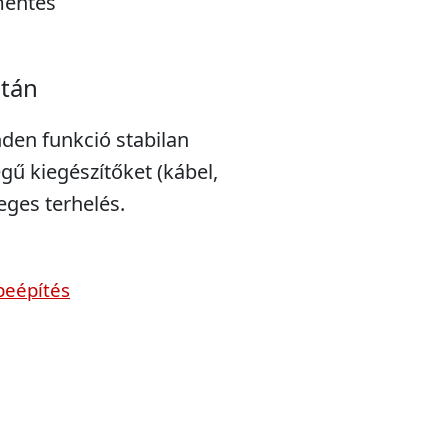
mentés
után
nden funkció stabilan
gű kiegészítőket (kábel,
leges terhelés.
beépítés