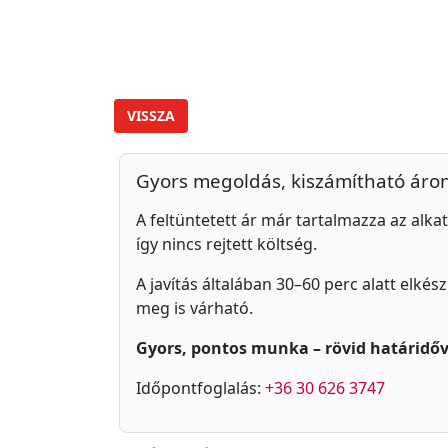
VISSZA
Gyors megoldás, kiszámítható áro
A feltüntetett ár már tartalmazza az alkat
így nincs rejtett költség.
A javítás általában 30–60 perc alatt elkés
meg is várható.
Gyors, pontos munka – rövid határidőv
Időpontfoglalás:
+36 30 626 3747