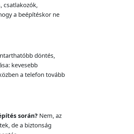
s, csatlakozók,
hogy a beépítéskor ne
nntarthatóbb döntés,
lása: kevesebb
iközben a telefon tovább
építés során?
Nem, az
ek, de a biztonság