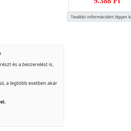
9.388 Ft
További információért lépjen 
n
részt és a beszerelést is,
zül, a legtöbb esetben akár
el.