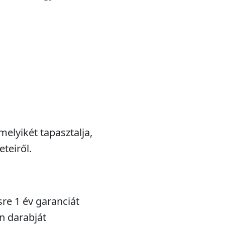
melyikét tapasztalja,
teiről.
sre 1 év garanciát
n darabját