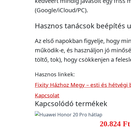
kedvéért mindig javasolt egy friss 
(Google/iCloud/PC).
Hasznos tanácsok beépítés 
Az első napokban figyelje, hogy mi
működik-e, és használjon jó minősé
töltő, tok), hogy csökkenjen a feles
Hasznos linkek:
Fixity Házhoz Megy – esti és hétvégi 
Kapcsolat
Kapcsolódó termékek
20.824 Ft