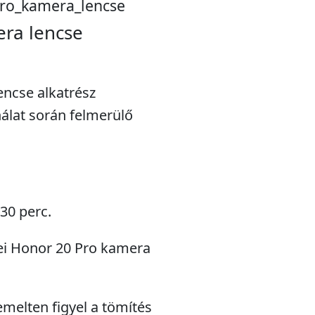
ro_kamera_lencse
ra lencse
encse alkatrész
álat során felmerülő
 30 perc.
wei Honor 20 Pro kamera
emelten figyel a tömítés