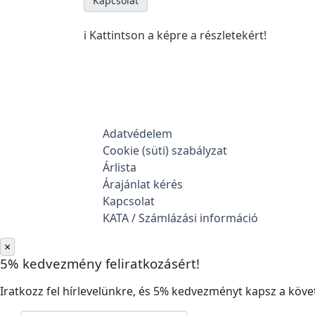
Kapcsolat
ℹ️ Kattintson a képre a részletekért!
Adatvédelem
Cookie (süti) szabályzat
Árlista
Árajánlat kérés
Kapcsolat
KATA / Számlázási információ
×
5% kedvezmény feliratkozásért!
Iratkozz fel hírlevelünkre, és 5% kedvezményt kapsz a követ