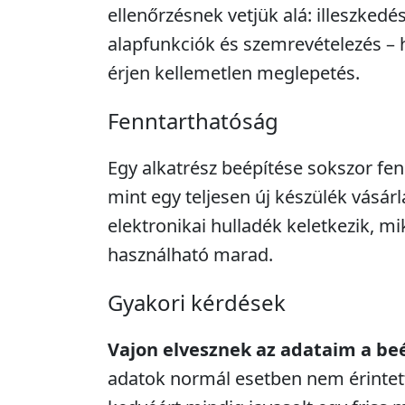
ellenőrzésnek vetjük alá: illeszkedé
alapfunkciók és szemrevételezés – 
érjen kellemetlen meglepetés.
Fenntarthatóság
Egy alkatrész beépítése sokszor fe
mint egy teljesen új készülék vásár
elektronikai hulladék keletkezik, m
használható marad.
Gyakori kérdések
Vajon elvesznek az adataim a be
adatok normál esetben nem érintett