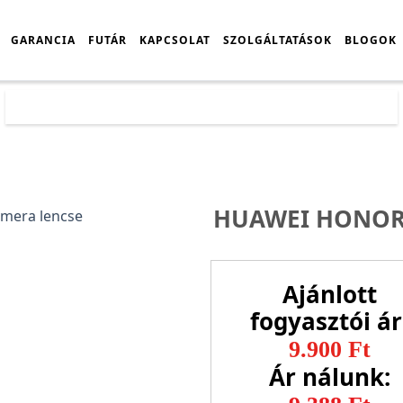
GARANCIA
FUTÁR
KAPCSOLAT
SZOLGÁLTATÁSOK
BLOGOK
Főoldal
Árlista
Huawei Honor 20 Pro kamera lencse
HUAWEI HONOR 
Ajánlott
fogyasztói ár
9.900 Ft
Ár nálunk: