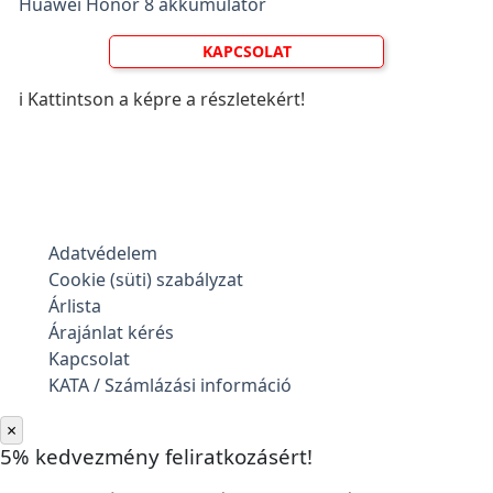
Huawei Honor 8 akkumulátor
KAPCSOLAT
ℹ️ Kattintson a képre a részletekért!
Adatvédelem
Cookie (süti) szabályzat
Árlista
Árajánlat kérés
Kapcsolat
KATA / Számlázási információ
×
5% kedvezmény feliratkozásért!