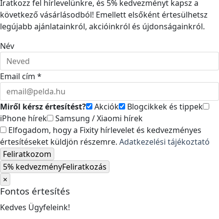
Iratkozz fel hírlevelünkre, és 5% kedvezményt kapsz a
következő vásárlásodból! Emellett elsőként értesülhetsz
legújabb ajánlatainkról, akcióinkról és újdonságainkról.
Név
Email cím *
Miről kérsz értesítést?
Akciók
Blogcikkek és tippek
iPhone hírek
Samsung / Xiaomi hírek
Elfogadom, hogy a Fixity hírlevelet és kedvezményes
értesítéseket küldjön részemre.
Adatkezelési tájékoztató
Feliratkozom
5% kedvezmény
Feliratkozás
×
Fontos értesítés
Kedves Ügyfeleink!