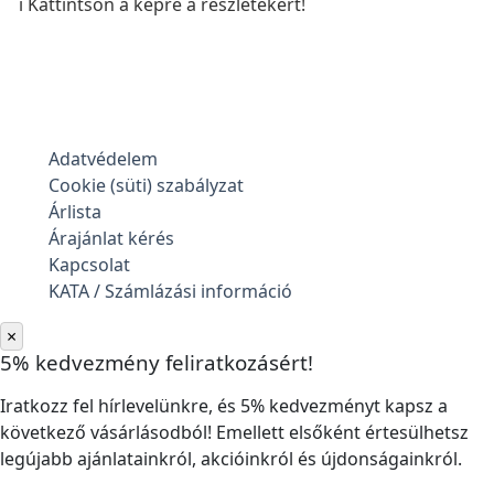
ℹ️ Kattintson a képre a részletekért!
Adatvédelem
Cookie (süti) szabályzat
Árlista
Árajánlat kérés
Kapcsolat
KATA / Számlázási információ
×
5% kedvezmény feliratkozásért!
Iratkozz fel hírlevelünkre, és 5% kedvezményt kapsz a
következő vásárlásodból! Emellett elsőként értesülhetsz
legújabb ajánlatainkról, akcióinkról és újdonságainkról.