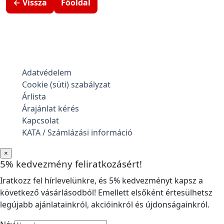
← Vissza
Főoldal
Adatvédelem
Cookie (süti) szabályzat
Árlista
Árajánlat kérés
Kapcsolat
KATA / Számlázási információ
×
5% kedvezmény feliratkozásért!
Iratkozz fel hírlevelünkre, és 5% kedvezményt kapsz a
következő vásárlásodból! Emellett elsőként értesülhetsz
legújabb ajánlatainkról, akcióinkról és újdonságainkról.