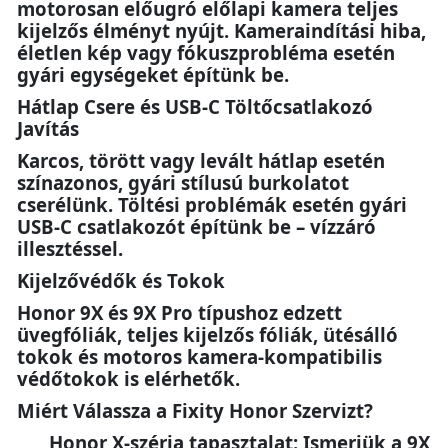
motorosan előugró előlapi kamera teljes
kijelzős élményt nyújt. Kameraindítási hiba,
életlen kép vagy fókuszprobléma esetén
gyári egységeket építünk be.
Hátlap Csere és USB-C Töltőcsatlakozó
Javítás
Karcos, törött vagy levált hátlap esetén
színazonos, gyári stílusú burkolatot
cserélünk. Töltési problémák esetén gyári
USB-C csatlakozót építünk be – vízzáró
illesztéssel.
Kijelzővédők és Tokok
Honor 9X és 9X Pro típushoz edzett
üvegfóliák, teljes kijelzős fóliák, ütésálló
tokok és motoros kamera-kompatibilis
védőtokok is elérhetők.
Miért Válassza a Fixity Honor Szervizt?
Honor X-széria tapasztalat: Ismerjük a 9X