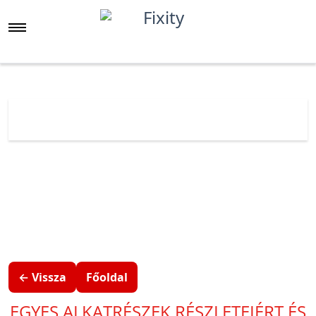
Főoldal
Árlista
Huawei
Huawei Honor
Honor 9X/9X Pro
← Vissza
Főoldal
EGYES ALKATRÉSZEK RÉSZLETEIÉRT ÉS