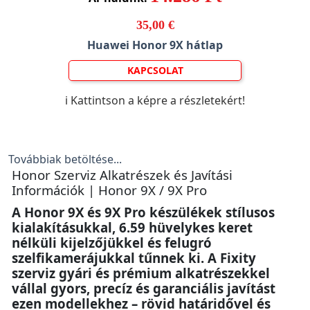
35,00 €
Huawei Honor 9X hátlap
KAPCSOLAT
ℹ️ Kattintson a képre a részletekért!
Továbbiak betöltése...
Honor Szerviz Alkatrészek és Javítási
Információk | Honor 9X / 9X Pro
A Honor 9X és 9X Pro készülékek stílusos
kialakításukkal, 6.59 hüvelykes keret
nélküli kijelzőjükkel és felugró
szelfikamerájukkal tűnnek ki. A Fixity
szerviz gyári és prémium alkatrészekkel
vállal gyors, precíz és garanciális javítást
ezen modellekhez – rövid határidővel és