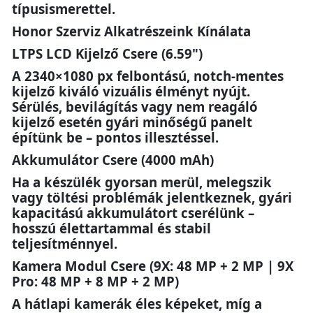
típusismerettel.
Honor Szerviz Alkatrészeink Kínálata
LTPS LCD Kijelző Csere (6.59")
A 2340×1080 px felbontású, notch-mentes
kijelző kiváló vizuális élményt nyújt.
Sérülés, bevilágítás vagy nem reagáló
kijelző esetén gyári minőségű panelt
építünk be – pontos illesztéssel.
Akkumulátor Csere (4000 mAh)
Ha a készülék gyorsan merül, melegszik
vagy töltési problémák jelentkeznek, gyári
kapacitású akkumulátort cserélünk –
hosszú élettartammal és stabil
teljesítménnyel.
Kamera Modul Csere (9X: 48 MP + 2 MP | 9X
Pro: 48 MP + 8 MP + 2 MP)
A hátlapi kamerák éles képeket, míg a