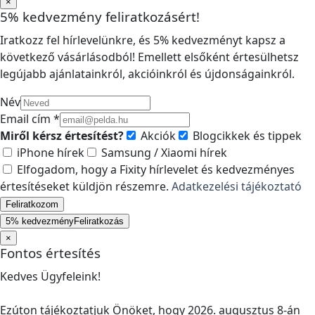
×
5% kedvezmény feliratkozásért!
Iratkozz fel hírlevelünkre, és 5% kedvezményt kapsz a
következő vásárlásodból! Emellett elsőként értesülhetsz
legújabb ajánlatainkról, akcióinkról és újdonságainkról.
Név
Email cím *
Miről kérsz értesítést?
Akciók
Blogcikkek és tippek
iPhone hírek
Samsung / Xiaomi hírek
Elfogadom, hogy a Fixity hírlevelet és kedvezményes
értesítéseket küldjön részemre.
Adatkezelési tájékoztató
Feliratkozom
5% kedvezmény
Feliratkozás
×
Fontos értesítés
Kedves Ügyfeleink!
Ezúton tájékoztatjuk Önöket, hogy 2026. augusztus 8-án