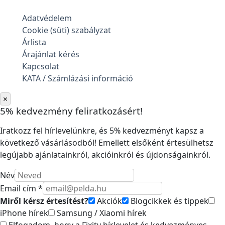
Adatvédelem
Cookie (süti) szabályzat
Árlista
Árajánlat kérés
Kapcsolat
KATA / Számlázási információ
×
5% kedvezmény feliratkozásért!
Iratkozz fel hírlevelünkre, és 5% kedvezményt kapsz a
következő vásárlásodból! Emellett elsőként értesülhetsz
legújabb ajánlatainkról, akcióinkról és újdonságainkról.
Név
Email cím *
Miről kérsz értesítést?
Akciók
Blogcikkek és tippek
iPhone hírek
Samsung / Xiaomi hírek
Elfogadom, hogy a Fixity hírlevelet és kedvezményes