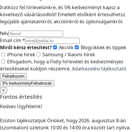
Iratkozz fel hírlevelünkre, és 5% kedvezményt kapsz a
következő vásárlásodból! Emellett elsőként értesülhetsz
legújabb ajánlatainkról, akcióinkról és újdonságainkról.
Név
Email cím *
Miről kérsz értesítést?
Akciók
Blogcikkek és tippek
iPhone hírek
Samsung / Xiaomi hírek
Elfogadom, hogy a Fixity hírlevelet és kedvezményes
értesítéseket küldjön részemre.
Adatkezelési tájékoztató
Feliratkozom
5% kedvezmény
Feliratkozás
×
Fontos értesítés
Kedves Ügyfeleink!
Ezúton tájékoztatjuk Önöket, hogy 2026. augusztus 8-án
(szombaton) üzletünk 10:00 és 14:00 óra között tart nyitva.