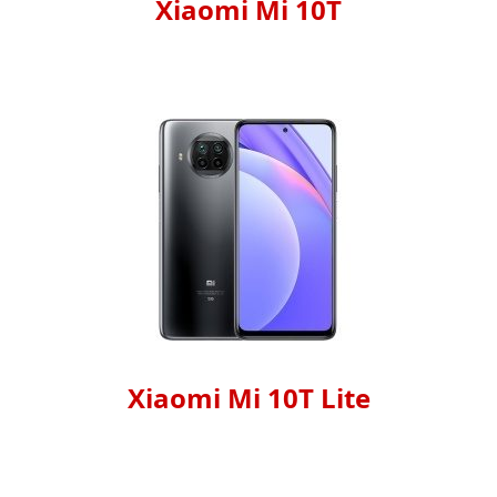
Xiaomi Mi 10T
Xiaomi Mi 10T Lite