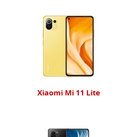
Xiaomi Mi 11 Lite