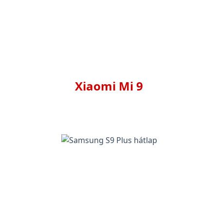
Xiaomi Mi 9