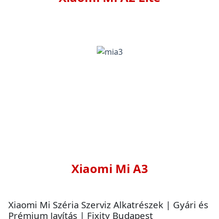
Xiaomi Mi A3
Xiaomi Mi Széria Szerviz Alkatrészek | Gyári és
Prémium Javítás | Fixity Budapest