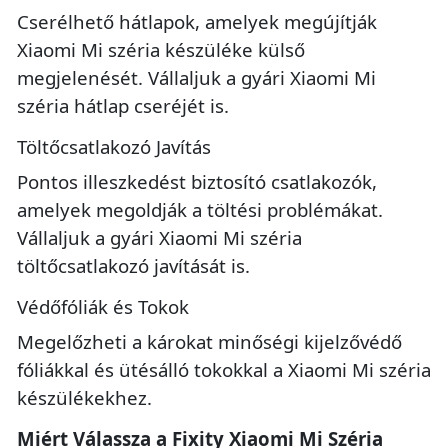
Cserélhető hátlapok, amelyek megújítják
Xiaomi Mi széria készüléke külső
megjelenését. Vállaljuk a gyári Xiaomi Mi
széria hátlap cseréjét is.
Töltőcsatlakozó Javítás
Pontos illeszkedést biztosító csatlakozók,
amelyek megoldják a töltési problémákat.
Vállaljuk a gyári Xiaomi Mi széria
töltőcsatlakozó javítását is.
Védőfóliák és Tokok
Megelőzheti a károkat minőségi kijelzővédő
fóliákkal és ütésálló tokokkal a Xiaomi Mi széria
készülékekhez.
Miért Válassza a Fixity Xiaomi Mi Széria