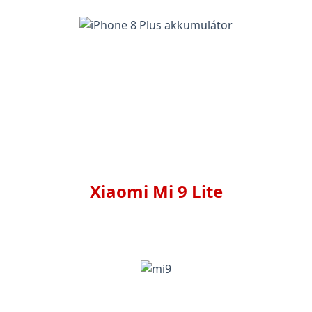
Xiaomi Mi 9 Lite