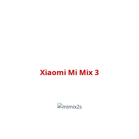
Xiaomi Mi Mix 3