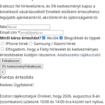
Iratkozz fel hírlevelünkre, és 5% kedvezményt kapsz a
következő vásárlásodból! Emellett elsőként értesülhetsz
legújabb ajánlatainkról, akcióinkról és újdonságainkról.
Név
Email cím *
Miről kérsz értesítést?
Akciók
Blogcikkek és tippek
iPhone hírek
Samsung / Xiaomi hírek
Elfogadom, hogy a Fixity hírlevelet és kedvezményes
értesítéseket küldjön részemre.
Adatkezelési tájékoztató
Feliratkozom
5% kedvezmény
Feliratkozás
×
Fontos értesítés
Kedves Ügyfeleink!
Ezúton tájékoztatjuk Önöket, hogy 2026. augusztus 8-án
(szombaton) üzletünk 10:00 és 14:00 óra között tart nyitva.