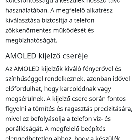
kulcsfontosságú a készülék hosszú távú
használatában. A megfelelő alkatrész
kiválasztása biztosítja a telefon
zökkenőmentes működését és
megbízhatóságát.
AMOLED kijelző cseréje
Az AMOLED kijelzők kiváló fényerővel és
színhűséggel rendelkeznek, azonban idővel
előfordulhat, hogy karcolódnak vagy
megsérülnek. A kijelző csere során fontos
figyelni a tömítés és ragasztás precizitására,
mivel ez befolyásolja a telefon víz- és
porállóságát. A megfelelő beépítés
elengedhetetlen ahhoz, hogy a készülék